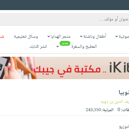
وتية
أطفال وناشئة
متجر الهدايا
وسائل تعليمية
شح
جديد
المطبخ والسفرة
انشر كتابك
وبيا
ف الدين بن دوبه
قات:
0
المرتبة:
243,550
لتوزيع