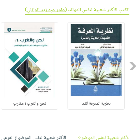
صابون
فيديوهات
عربة
الكتب الأكثر شعبية لنفس المؤلف (
عامر عبد زيد الوائلي
)
أطفال
أسئلة
التسوق
مناسبات
يتكرر
طرحها
نشرة
الإصدارات
خدمات
نيل
وفرات
Previous
انشر
كتابك
تواصل
معنا
نظرية المعرفة القد
نحن والغرب ؛ مقارب
الأكثر شعبية لنفس الموضوع
الأكثر شعبية لنفس الموضوع الفرعي