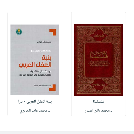
فلسفتنا
بنية العقل العربي - درا
لـ محمد باقر الصدر
لـ محمد عابد الجابري