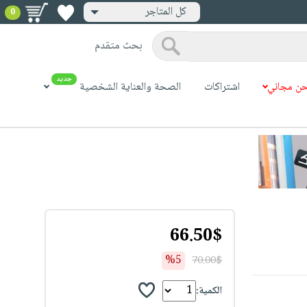
كل المتاجر
0
بحث متقدم
جديد
ن مجاني
اشتراكات
الصحة والعناية الشخصية
66.50$
%5
70.00$
الكمية: