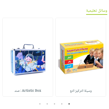
وسائل تعليمية
وسيلة التركيز التع
Artistic Box : صند
5
4
3
2
1