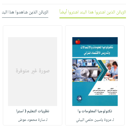
العناية
الأكثر
شحن
أدوات
بالأسنان
مبيعاً
الزبائن الذين اشتروا هذا البند اشتروا أيضاً
الزبائن الذين شاهدوا هذا البند
مجاني
المائدة
الحمية
العودة
بنود
الأوعية
والتغذية
للمدارس
مختارة
والتخزين
اشتراكات
اكسسوارات
أدوات
كتب
كل
بحث
المطبخ
الاشتراكات
اكسسوارات
متقدم
منزلية
صندوق
القراءة
اكسسوارات
iKitab
ملابس
نيل
بلا
مطرزات
وفرات
حدود
حقائب
عن
حسابك
حلي
الشركة
تكنولوجيا المعلومات وا
نظريات التعليم ( استرا
عناية
لائحة
سياسة
لـ مروة ياسين حلمي البيلي
لـ سارة محمود عوض
بالذات
الأمنيات
الشركة