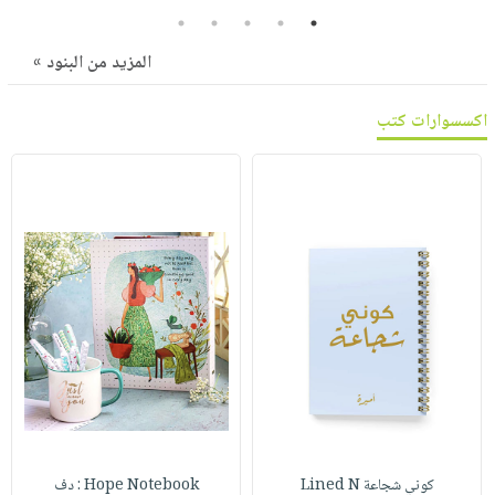
صابون
فيديوهات
5
4
3
2
1
عربة
أطفال
أسئلة
المزيد من البنود »
التسوق
مناسبات
يتكرر
طرحها
نشرة
اكسسوارات كتب
الإصدارات
خدمات
نيل
وفرات
انشر
كتابك
تواصل
معنا
كوني شجاعة Lined N
Hope Notebook : دف