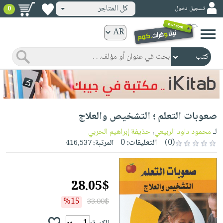
كل المتاجر
تسجيل دخول
0
كتب
ورقية
المواضيع
صدر
كتب
حديثاً
الكترونية
الأكثر
الصفحة
صعوبات التعلم ؛ التشخيص والعلاج
مبيعاً
الرئيسية
كتب
جوائز
لـ
محمود داود الربيعي
،
حذيفة إبراهيم الحربي
صدر
صوتية
(0)
التعليقات:
0
المرتبة:
416,537
شحن
حديثاً
الصفحة
مخفض
الأكثر
الرئيسية
عروض
أطفال
مبيعاً
28.05$
masmu3
خاصة
وناشئة
كتب
بلا
%15
33.00$
صفحات
مجانية
الصفحة
وسائل
حدود
مشوقة
الرئيسية