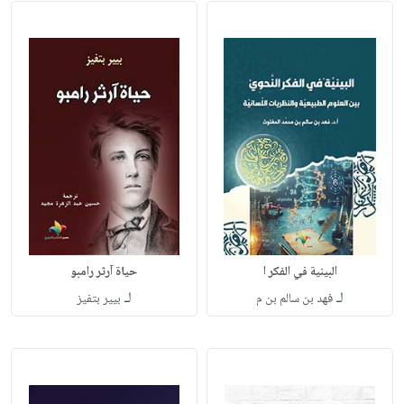
البينية في الفكر ا
حياة آرثر رامبو
لـ
لـ
فهد بن سالم بن م
بيير بتفيز