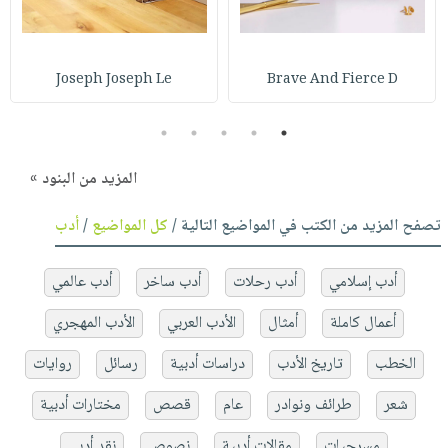
Joseph Joseph Le
Brave And Fierce D
5
4
3
2
1
المزيد من البنود »
تصفح المزيد من الكتب في المواضيع التالية /
كل المواضيع
/
أدب
أدب إسلامي
أدب رحلات
أدب ساخر
أدب عالمي
أعمال كاملة
أمثال
الأدب العربي
الأدب المهجري
الخطب
تاريخ الأدب
دراسات أدبية
رسائل
روايات
شعر
طرائف ونوادر
عام
قصص
مختارات أدبية
مسرحيات
مقالات أدبية
نصوص
نقد أدبي