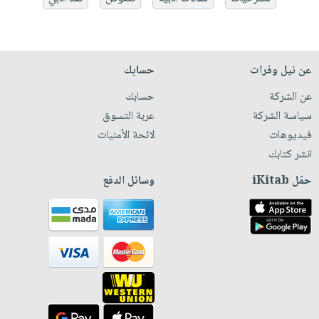
عن نيل وفرات
حسابك
عن الشركة
حسابك
سياسة الشركة
عربة التسوق
فيديوهات
لائحة الأمنيات
انشر كتابك
حمّل iKitab
وسائل الدفع