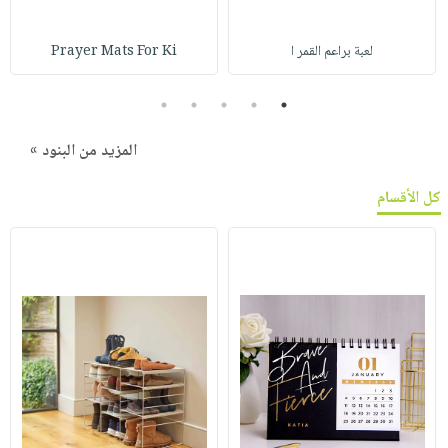
لعبة براعم القمر ا
Prayer Mats For Ki
5
4
3
2
1
المزيد من البنود »
كل الأقسام