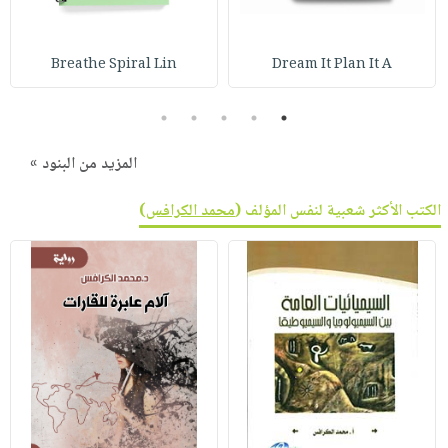
صابون
فيديوهات
عربة
أطفال
أسئلة
التسوق
Breathe Spiral Lin
Dream It Plan It A
مناسبات
يتكرر
طرحها
نشرة
5
4
3
2
1
الإصدارات
خدمات
نيل
المزيد من البنود »
وفرات
الكتب الأكثر شعبية لنفس المؤلف (
محمد الكرافس
)
انشر
كتابك
تواصل
معنا