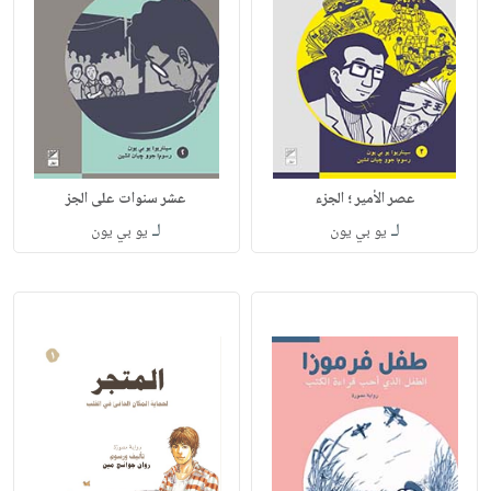
عصر الأمير ؛ الجزء
عشر سنوات على الجز
لـ
لـ
يو بي يون
يو بي يون