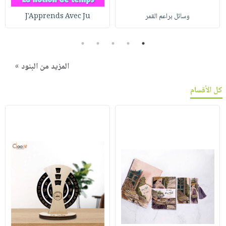
وسائل براعم القمر
J'Apprends Avec Ju
5
4
3
2
1
المزيد من البنود »
كل الأقسام