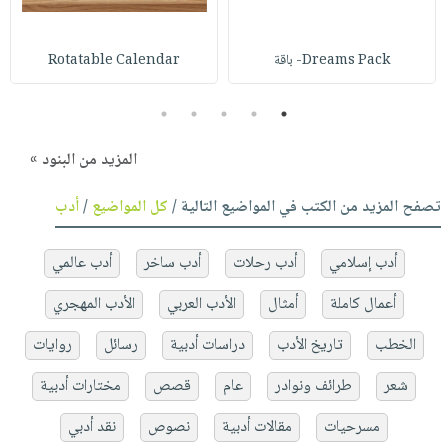
Dreams Pack- باقة
Rotatable Calendar
5
4
3
2
1
المزيد من البنود »
تصفح المزيد من الكتب في المواضيع التالية /
كل المواضيع
/
أدب
أدب إسلامي
أدب رحلات
أدب ساخر
أدب عالمي
أعمال كاملة
أمثال
الأدب العربي
الأدب المهجري
الخطب
تاريخ الأدب
دراسات أدبية
رسائل
روايات
شعر
طرائف ونوادر
عام
قصص
مختارات أدبية
مسرحيات
مقالات أدبية
نصوص
نقد أدبي