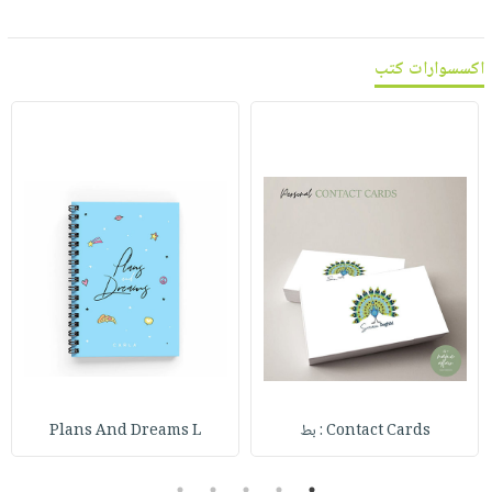
اكسسوارات كتب
Contact Cards : بط
Plans And Dreams L
5
4
3
2
1