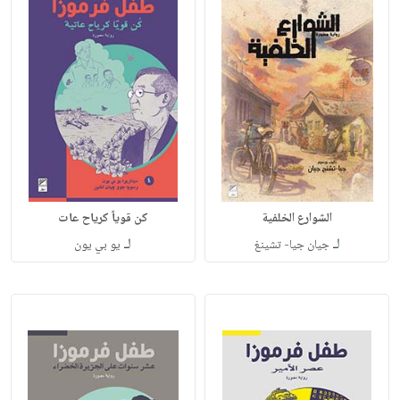
الشوارع الخلفية
كن قوياً كرياح عات
لـ
لـ
جيان جيا- تشينغ
يو بي يون