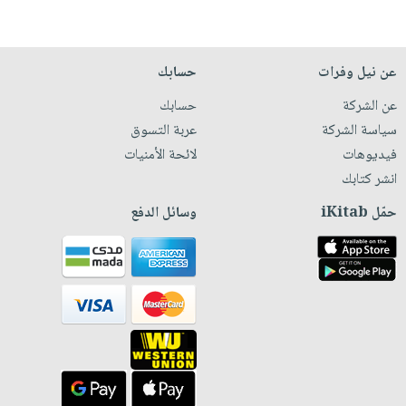
عن نيل وفرات
حسابك
عن الشركة
حسابك
سياسة الشركة
عربة التسوق
فيديوهات
لائحة الأمنيات
انشر كتابك
حمّل iKitab
وسائل الدفع