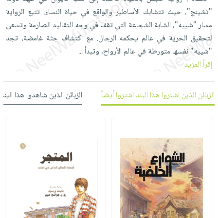
العناية
الأكثر
شحن
"تشينج"، حيث تتشابك الأساطير والواقع في حياة النساء. تتبع الرواية
أدوات
بالأسنان
مبيعاً
مجاني
مسار "شييه"، الشابة الشجاعة التي تقف في وجه التقاليد الصارمة وتسعى
المائدة
الحمية
العودة
لتحقيق الحرية في عالم يحكمه الرجال. مع اكتشاف جثة غامضة، تجد
بنود
الأوعية
والتغذية
للمدارس
"شييه" نفسها متورطة في عالم الأرواح، وتبدأ
...
مختارة
والتخزين
اشتراكات
اكسسوارات
إقرأ المزيد
أدوات
كتب
كل
بحث
المطبخ
الاشتراكات
اكسسوارات
متقدم
الزبائن الذين اشتروا هذا البند اشتروا أيضاً
الزبائن الذين شاهدوا هذا البند
منزلية
صندوق
القراءة
اكسسوارات
iKitab
ملابس
نيل
بلا
مطرزات
وفرات
حدود
حقائب
عن
حسابك
حلي
الشركة
عناية
لائحة
سياسة
بالذات
الأمنيات
الشركة