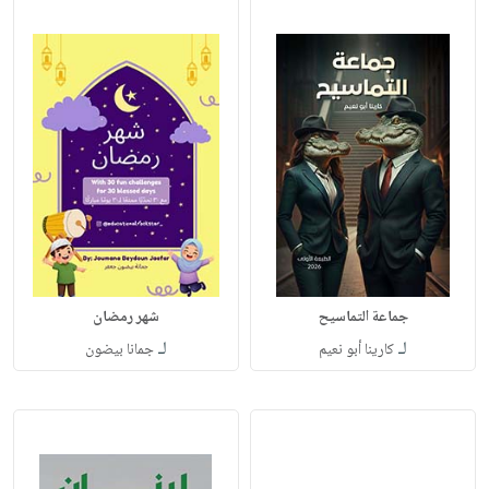
جماعة التماسيح
شهر رمضان
لـ
لـ
كارينا أبو نعيم
جمانا بيضون