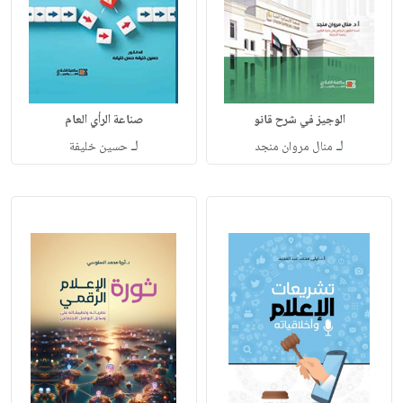
الوجيز في شرح قانو
صناعة الرأي العام
لـ
لـ
منال مروان منجد
حسين خليفة