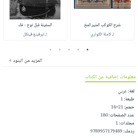
صابون
فيديوهات
عربة
أطفال
أسئلة
التسوق
مناسبات
يتكرر
شرح الكوكب المنير المخ
السفينة قبل نوح - فك
طرحها
نشرة
لـ كاملة الكواري
لـ ايرفينغ فينكل
الإصدارات
خدمات
نيل
5
4
3
2
1
وفرات
المزيد من البنود »
انشر
كتابك
معلومات إضافية عن الكتاب
تواصل
لغة:
عربي
معنا
طبعة:
1
حجم:
21×14
عدد الصفحات:
180
مجلدات:
1
ردمك:
9789957179489