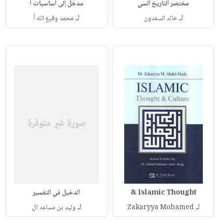
مختصر التاريخ السي
مدخل إلى أساسيات ا
لـ
لـ
خالد السعدون
محمد وقيع الله أ
Islamic Thought &
الدخيل في التفسير
لـ
لـ
Zakaryya Mohamed
وليد بن مساعد ال