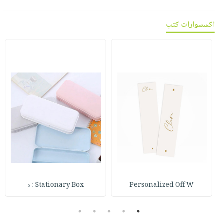
اكسسوارات كتب
Personalized Off W
Stationary Box : م
5
4
3
2
1