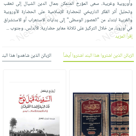
العناية
الأكثر
وأوروبية وغربية، سعى المؤرخ المتمكن جمال الدين الشيال إلى تعقب
شحن
أدوات
بالأسنان
مبيعاً
وتحليل أثر الفكر التاريخي للحضارة الإسلامية على الحضارة الأوروبية
مجاني
المائدة
والغربية ابتداء من "العصور الوسطى" إلى بدايات الاستعراب أو الاستشراق
الحمية
العودة
بنود
الأوعية
في أوروبا، من خلال التركيز على ثلاثة معاير حضارية: الأندلس، وجنوب
...
والتغذية
للمدارس
مختارة
والتخزين
اشتراكات
إقرأ المزيد
اكسسوارات
أدوات
كتب
كل
بحث
المطبخ
الاشتراكات
الزبائن الذين اشتروا هذا البند اشتروا أيضاً
الزبائن الذين شاهدوا هذا البند
اكسسوارات
متقدم
منزلية
صندوق
القراءة
اكسسوارات
iKitab
ملابس
نيل
بلا
مطرزات
وفرات
حدود
حقائب
عن
حسابك
حلي
الشركة
عناية
لائحة
سياسة
بالذات
الأمنيات
الشركة