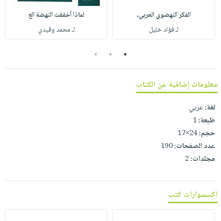
صابون
فيديوهات
عربة
الفكر النهضوي العربي،
لماذا أخفقت النهضة الع
أطفال
أسئلة
التسوق
لـ فؤاد خليل
لـ محمد وقيدي
مناسبات
يتكرر
طرحها
نشرة
3
2
1
الإصدارات
خدمات
نيل
معلومات إضافية عن الكتاب
وفرات
انشر
لغة:
عربي
كتابك
طبعة:
1
حجم:
24×17
تواصل
عدد الصفحات:
190
معنا
مجلدات:
2
اكسسوارات كتب