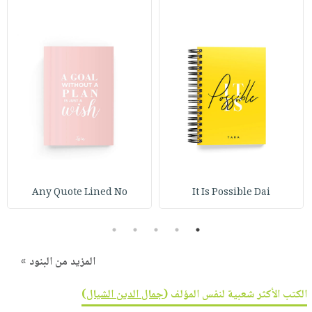
Any Quote Lined No
It Is Possible Dai
5
4
3
2
1
المزيد من البنود »
الكتب الأكثر شعبية لنفس المؤلف (
جمال الدين الشيال
)