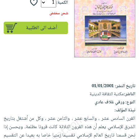
إختياراتنا
تعليمية
الكمية:
أسئلة
إختياراتنا
المواضيع
iKitab
يتكرر
شحن مخفض
كتب
بلا
الأكثر
طرحها
أكاديمية
الصحة
حدود
مبيعاً
أضف الى الطلبية
تحميل
والعناية
صندوق
أسئلة
وسائل
masmu3
الشخصية
القراءة
يتكرر
تعليمية
على
جديد
English
طرحها
صندوق
Android
books
الكل
تحميل
القراءة
تحميل
iKitab
أجهزة
جوائز
المطبخ
masmu3
على
العناية
والسفرة
على
تاريخ النشر:
01/01/2001
Android
جديد
الشخصية
Apple
الناشر:
مكتبة الثقافة الدينية
تحميل
العناية
الكل
النوع:
ورقي غلاف عادي
iKitab
وتصفيف
نبذة المؤلف:
أواني
متجر
على
الشعر
القرن السادس عشر ، والسابع عشر ، والثامن عشر ، وكل من أشتغل بتاريخ
الطهي
الهدايا
Apple
العناية
الشرق الإسلامي يعلم أن هذه القرون الثلاثة كانت قرونا مظلمة، ويحسن إذا
أدوات
بالجسم
أقسام
نحن قسمنا تاريخ العالم الإسلامي تقسيما زمنيا خاصا به بعيدا عن التقسيم
الخبز