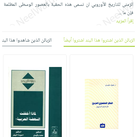
العناية
الأكثر
الزمنى للتاريخ الأوروبي ان نسمى هذه الحقبة بالعصور الوسطى المظلمة
شحن
أدوات
بالأسنان
مبيعاً
فإن ما
مجاني
...
المائدة
الحمية
إقرأ المزيد
العودة
بنود
الأوعية
والتغذية
للمدارس
مختارة
والتخزين
اشتراكات
اكسسوارات
الزبائن الذين اشتروا هذا البند اشتروا أيضاً
الزبائن الذين شاهدوا هذا البند
أدوات
كتب
كل
بحث
المطبخ
الاشتراكات
اكسسوارات
متقدم
منزلية
صندوق
القراءة
اكسسوارات
iKitab
ملابس
نيل
بلا
مطرزات
وفرات
حدود
حقائب
عن
حسابك
حلي
الشركة
عناية
لائحة
سياسة
بالذات
الأمنيات
الشركة