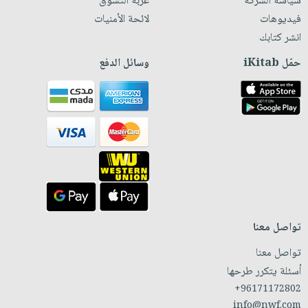
سياسة الشركة
عربة التسوق
فيديوهات
لائحة الأمنيات
انشر كتابك
حمّل iKitab
وسائل الدفع
تواصل معنا
تواصل معنا
أسئلة يتكرر طرحها
+96171172802
info@nwf.com