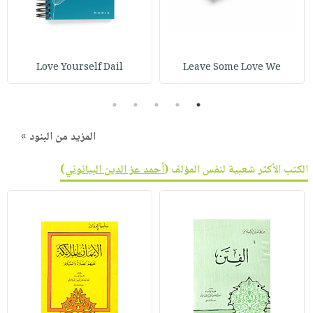
Love Yourself Dail
Leave Some Love We
5
4
3
2
1
المزيد من البنود »
الكتب الأكثر شعبية لنفس المؤلف (
أحمد عز الدين البيانوني
)