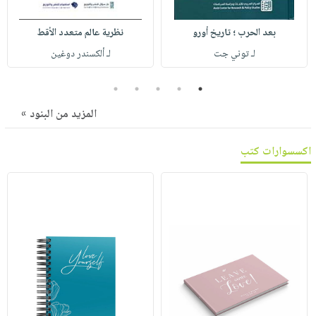
صابون
فيديوهات
عربة
أطفال
أسئلة
بعد الحرب ؛ تاريخ أورو
نظرية عالم متعدد الأقط
التسوق
مناسبات
يتكرر
لـ توني جت
لـ ألكسندر دوغين
طرحها
نشرة
5
4
3
2
1
الإصدارات
خدمات
نيل
المزيد من البنود »
وفرات
اكسسوارات كتب
انشر
كتابك
تواصل
معنا