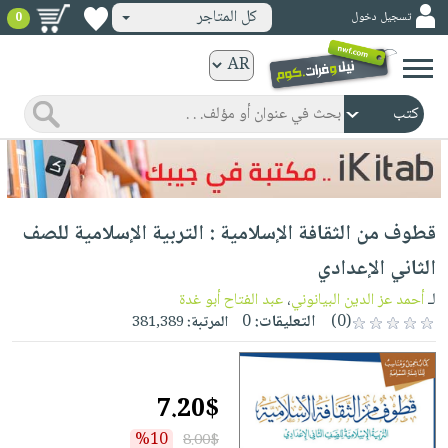
كل المتاجر
تسجيل دخول
0
كتب
ورقية
المواضيع
صدر
كتب
حديثاً
الكترونية
الأكثر
الصفحة
قطوف من الثقافة الإسلامية : التربية الإسلامية للصف
مبيعاً
الرئيسية
كتب
جوائز
الثاني الإعدادي
صدر
صوتية
شحن
لـ
أحمد عز الدين البيانوني
،
عبد الفتاح أبو غدة
حديثاً
الصفحة
مخفض
(0)
التعليقات:
0
المرتبة:
381,389
الأكثر
الرئيسية
عروض
أطفال
مبيعاً
masmu3
خاصة
وناشئة
كتب
7.20$
بلا
صفحات
مجانية
الصفحة
وسائل
حدود
مشوقة
%10
8.00$
الرئيسية