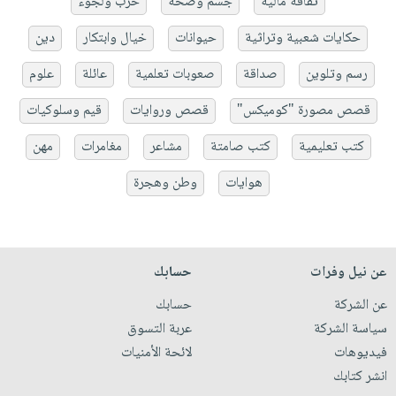
ثقافة مالية
جسم وصحة
حرب ولجوء
حكايات شعبية وتراثية
حيوانات
خيال وابتكار
دين
رسم وتلوين
صداقة
صعوبات تعلمية
عائلة
علوم
قصص مصورة "كوميكس"
قصص وروايات
قيم وسلوكيات
كتب تعليمية
كتب صامتة
مشاعر
مغامرات
مهن
هوايات
وطن وهجرة
عن نيل وفرات
حسابك
عن الشركة
حسابك
سياسة الشركة
عربة التسوق
فيديوهات
لائحة الأمنيات
انشر كتابك