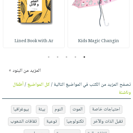
Lined Book with Ar
Kids Magic Changin
5
4
3
2
1
المزيد من البنود »
تصفح المزيد من الكتب في المواضيع التالية /
كل المواضيع
/
أطفال
وناشئة
احتياجات خاصة
الموت
النوم
بيئة
بيوغرافيا
تقبل الذات والآخر
تكنولوجيا
توعية
ثقافات الشعوب