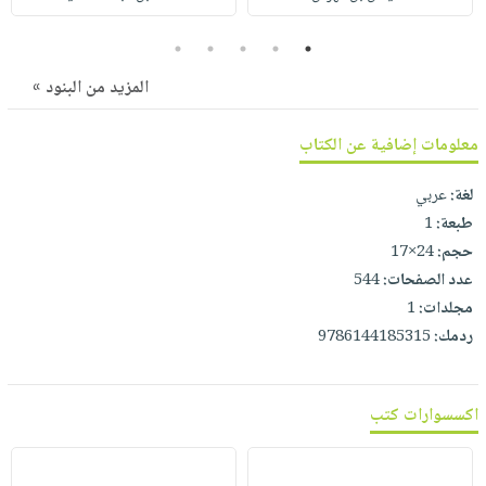
صابون
فيديوهات
عربة
أطفال
5
4
3
2
1
أسئلة
التسوق
مناسبات
يتكرر
المزيد من البنود »
طرحها
نشرة
الإصدارات
خدمات
معلومات إضافية عن الكتاب
نيل
لغة:
عربي
وفرات
طبعة:
1
انشر
حجم:
24×17
كتابك
عدد الصفحات:
544
تواصل
مجلدات:
1
معنا
ردمك:
9786144185315
اكسسوارات كتب