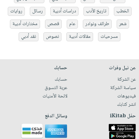
الخطب
تاريخ الأدب
دراسات أدبية
رسائل
روايات
شعر
طرائف ونوادر
عام
قصص
مختارات أدبية
مسرحيات
مقالات أدبية
نصوص
نقد أدبي
عن نيل وفرات
حسابك
عن الشركة
حسابك
سياسة الشركة
عربة التسوق
فيديوهات
لائحة الأمنيات
انشر كتابك
حمّل iKitab
وسائل الدفع