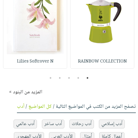
Lilies Softcover N
RAINBOW COLLECTION
5
4
3
2
1
المزيد من البنود »
تصفح المزيد من الكتب في المواضيع التالية /
كل المواضيع
/
أدب
أدب إسلامي
أدب رحلات
أدب ساخر
أدب عالمي
أعمال كاملة
أمثال
الأدب العربي
الأدب المهجري