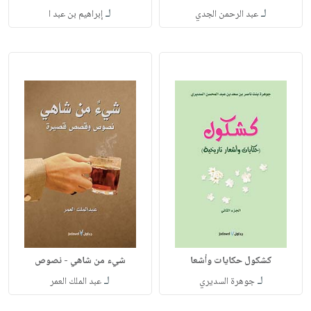
لـ
لـ
عبد الرحمن الجدي
إبراهيم بن عبد ا
كشكول حكايات وأشعا
شيء من شاهي - نصوص
لـ
لـ
جوهرة السديري
عبد الملك العمر