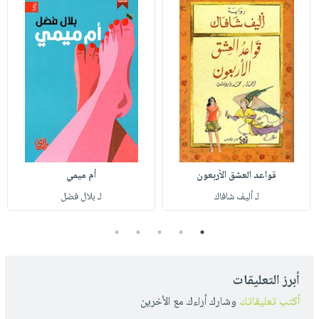
قواعد العشق الأربعون
أم ميمي
لـ أليف شافاك
لـ بلال فضل
5
4
3
2
1
أبرز التعليقات
أكتب تعليقاتك
وشارك أراءك مع الأخرين