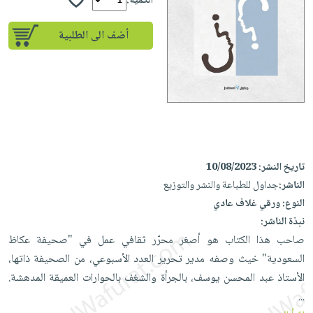
إختياراتنا
الكمية:
تعليمية
أسئلة
إختياراتنا
المواضيع
iKitab
يتكرر
أضف الى الطلبية
كتب
بلا
الأكثر
طرحها
أكاديمية
الصحة
حدود
مبيعاً
تحميل
والعناية
صندوق
أسئلة
وسائل
masmu3
الشخصية
القراءة
يتكرر
تعليمية
على
جديد
English
طرحها
صندوق
Android
books
الكل
تحميل
القراءة
تحميل
iKitab
أجهزة
جوائز
المطبخ
masmu3
تاريخ النشر:
10/08/2023
على
العناية
والسفرة
على
الناشر:
جداول للطباعة والنشر والتوزيع
Android
جديد
الشخصية
Apple
النوع:
ورقي غلاف عادي
تحميل
العناية
نبذة الناشر:
الكل
iKitab
وتصفيف
صاحب هذا الكتاب هو أصغر محرّر ثقافي عمل في "صحيفة عكاظ
أواني
متجر
على
الشعر
السعودية" خيث وصفه مدير تحرير العدد الأسبوعي، من الصحيفة ذاتها،
الطهي
الهدايا
Apple
الأستاذ عبد المحسن يوسف، بالجرأة والشغف بالحوارات العميقة المدهشة.
العناية
أدوات
...
بالجسم
أقسام
الخبز