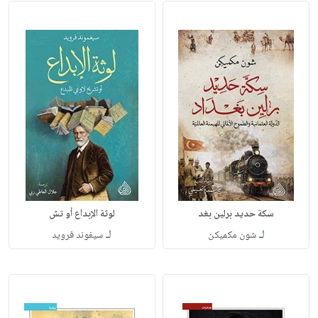
سكة حديد برلين بغد
لوثة الإبداع أو تش
لـ
لـ
شون مكميكن
سيغوند فرويد