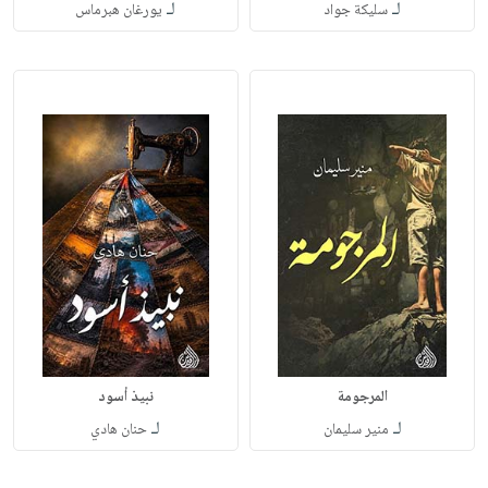
لـ
لـ
سليكة جواد
يورغان هبرماس
المرجومة
نبيذ أسود
لـ
لـ
منير سليمان
حنان هادي