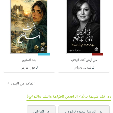
في أرض آلاف اليناب
بنت السايح
لـ
لـ
نسرين برواري
فوز الفارس
المزيد من البنود »
دور نشر شبيهة بـ (دار الرافدين للطباعة والنشر والتوزيع)
الدار العربية للعلوم ناشرون
دار الفارابي