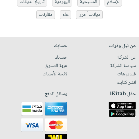
الإسلام
المسيحية
اليهودية
تاريخ الديانات
ديانات أخرى
عام
مقارنات
عن نيل وفرات
حسابك
عن الشركة
حسابك
سياسة الشركة
عربة التسوق
فيديوهات
لائحة الأمنيات
انشر كتابك
حمّل iKitab
وسائل الدفع