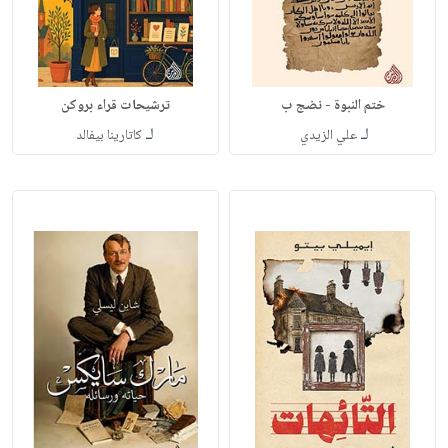
ختم النبوة - نضج ب
ترشيحات قراء بروكن
لـ
لـ
علي الزيدي
كاتارينا بيفالد