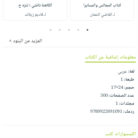
صابون
فيديوهات
كتاب المجالس والمسايرا
الكاهنة تافتي ؛ تنزه ح
عربة
أطفال
أسئلة
لـ القاضي النعمان
لـ فاديم زيلاند
التسوق
مناسبات
يتكرر
5
4
3
2
1
طرحها
نشرة
الإصدارات
خدمات
المزيد من البنود »
نيل
معلومات إضافية عن الكتاب
وفرات
انشر
لغة:
عربي
كتابك
طبعة:
1
تواصل
حجم:
24×17
معنا
عدد الصفحات:
500
مجلدات:
1
ردمك:
9789922691091
اكسسوارات كتب