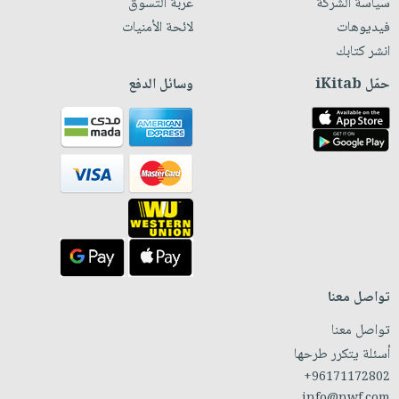
سياسة الشركة
عربة التسوق
فيديوهات
لائحة الأمنيات
انشر كتابك
حمّل iKitab
وسائل الدفع
تواصل معنا
تواصل معنا
أسئلة يتكرر طرحها
+96171172802
info@nwf.com