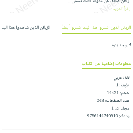
وطن ضائع، عن مدينة كانت تسمى
...
العناية
الأكثر
شحن
أدوات
إقرأ المزيد
بالأسنان
مبيعاً
مجاني
المائدة
الحمية
العودة
بنود
الأوعية
الزبائن الذين اشتروا هذا البند اشتروا أيضاً
الزبائن الذين شاهدوا هذا البند
والتغذية
للمدارس
مختارة
والتخزين
اشتراكات
اكسسوارات
أدوات
لايوجد بنود
كتب
كل
بحث
المطبخ
الاشتراكات
اكسسوارات
متقدم
منزلية
صندوق
معلومات إضافية عن الكتاب
القراءة
اكسسوارات
لغة:
عربي
iKitab
ملابس
نيل
طبعة:
1
بلا
مطرزات
وفرات
حجم:
21×14
حدود
حقائب
عدد الصفحات:
248
عن
حسابك
مجلدات:
1
حلي
الشركة
ردمك:
9786144740910
عناية
لائحة
سياسة
بالذات
الأمنيات
الشركة