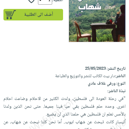
إختياراتنا
الكمية:
تعليمية
أسئلة
إختياراتنا
المواضيع
iKitab
يتكرر
أضف الى الطلبية
كتب
بلا
الأكثر
طرحها
أكاديمية
الصحة
حدود
مبيعاً
تحميل
والعناية
صندوق
أسئلة
وسائل
masmu3
الشخصية
القراءة
يتكرر
تعليمية
على
جديد
English
طرحها
صندوق
Android
books
الكل
تحميل
القراءة
تحميل
iKitab
أجهزة
جوائز
المطبخ
masmu3
تاريخ النشر:
25/05/2023
على
العناية
والسفرة
على
الناشر:
دار بيت الكاتب للنشر والتوزيع والطباعة
Android
جديد
الشخصية
النوع:
ورقي غلاف عادي
Apple
تحميل
العناية
نبذة الناشر:
الكل
iKitab
"في رحلة العودة الى فلسطين، ولدت الكثير من الاحلام وضاعت احلام
وتصفيف
أواني
متجر
على
اخرى. وحده حلم فلسطين بقي حيا فينا جميعا. حتى نحن الذين ولدنا
الشعر
الطهي
الهدايا
Apple
بالأمس نعلم ان فلسطين هي حلمنا الذي لن يضيع.
العناية
أدوات
أليسار كانت تبحث عن شهاب ايوب.. أما نحن كلنا نبحث عن شهاب، عن
بالجسم
أقسام
الخبز