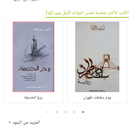
الكتب الأكثر شعبية لنفس المؤلف (
أمل عبد الله
)
يوم سقطت طهران
برج الخديعة
5
4
3
2
1
المزيد من البنود »