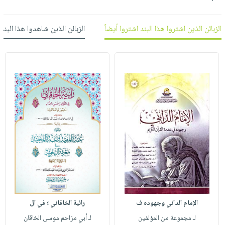
العناية
الأكثر
شحن
أدوات
بالأسنان
مبيعاً
مجاني
المائدة
الزبائن الذين اشتروا هذا البند اشتروا أيضاً
الزبائن الذين شاهدوا هذا البند
الحمية
العودة
بنود
الأوعية
والتغذية
للمدارس
مختارة
والتخزين
اشتراكات
اكسسوارات
أدوات
كتب
كل
بحث
المطبخ
الاشتراكات
اكسسوارات
متقدم
منزلية
صندوق
القراءة
اكسسوارات
iKitab
ملابس
نيل
بلا
مطرزات
وفرات
حدود
حقائب
عن
حسابك
حلي
الشركة
عناية
لائحة
الإمام الداني وجهوده ف
رائية الخاقاني ؛ في ال
سياسة
بالذات
الأمنيات
الشركة
لـ مجموعة من المؤلفين
لـ أبي مزاحم موسى الخاقان