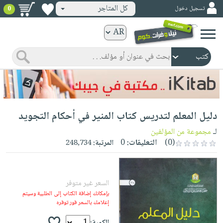
كل المتاجر
تسجيل دخول
0
كتب
ورقية
المواضيع
صدر
كتب
حديثاً
الكترونية
الأكثر
الصفحة
دليل المعلم لتدريس كتاب المنير في أحكام التجويد
مبيعاً
الرئيسية
كتب
جوائز
لـ
مجموعة من المؤلفين
صدر
صوتية
(0)
التعليقات:
0
المرتبة:
248,734
شحن
حديثاً
الصفحة
مخفض
الأكثر
الرئيسية
عروض
أطفال
مبيعاً
السعر غير متوفر
masmu3
خاصة
وناشئة
كتب
بإمكانك إضافة الكتاب إلى الطلبية وسيتم
بلا
صفحات
إعلامك بالسعر فور توفره
مجانية
الصفحة
وسائل
حدود
مشوقة
الرئيسية