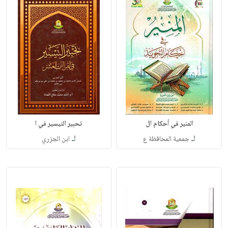
المنير في أحكام ال
تحبير التيسير في ا
لـ
لـ
جمعية المحافظة ع
ابن الجزري