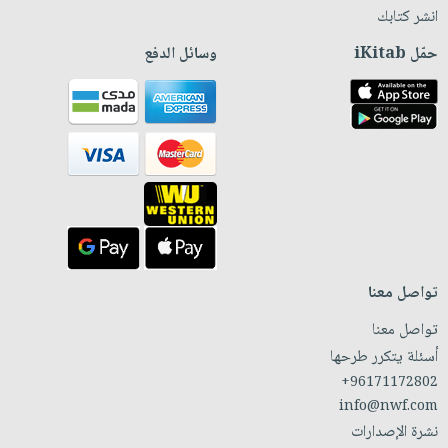
انشر كتابك
حمّل iKitab
وسائل الدفع
تواصل معنا
تواصل معنا
أسئلة يتكرر طرحها
+96171172802
info@nwf.com
نشرة الإصدارات