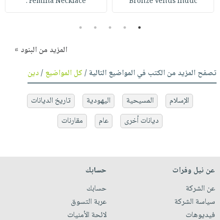
Femina Necklace :
Bronze Venus Induc
5
4
3
2
1
المزيد من البنود »
تصفح المزيد من الكتب في المواضيع التالية /
كل المواضيع
/
دين
الإسلام
المسيحية
اليهودية
تاريخ الديانات
ديانات أخرى
عام
مقارنات
عن نيل وفرات
حسابك
عن الشركة
حسابك
سياسة الشركة
عربة التسوق
فيديوهات
لائحة الأمنيات