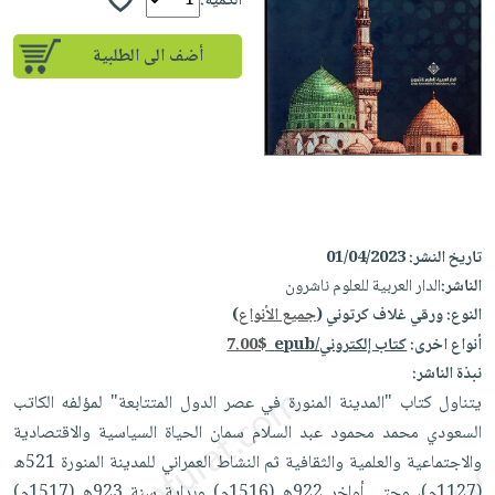
إختياراتنا
الكمية:
تعليمية
أسئلة
إختياراتنا
المواضيع
iKitab
يتكرر
أضف الى الطلبية
كتب
بلا
الأكثر
طرحها
أكاديمية
الصحة
حدود
مبيعاً
تحميل
والعناية
صندوق
أسئلة
وسائل
masmu3
الشخصية
القراءة
يتكرر
تعليمية
على
جديد
English
طرحها
صندوق
Android
books
الكل
تحميل
القراءة
تحميل
iKitab
أجهزة
تاريخ النشر:
01/04/2023
جوائز
المطبخ
masmu3
على
العناية
الناشر:
الدار العربية للعلوم ناشرون
والسفرة
على
Android
جديد
الشخصية
النوع:
ورقي غلاف كرتوني (
جميع الأنواع
)
Apple
أنواع اخرى:
كتاب إلكتروني/epub
7.00$
تحميل
العناية
الكل
نبذة الناشر:
iKitab
وتصفيف
أواني
متجر
يتناول كتاب "المدينة المنورة في عصر الدول المتتابعة" لمؤلفه الكاتب
على
الشعر
الطهي
الهدايا
السعودي محمد محمود عبد السلام سمان الحياة السياسية والاقتصادية
Apple
العناية
أدوات
والاجتماعية والعلمية والثقافية ثم النشاط العمراني للمدينة المنورة 521ه
بالجسم
أقسام
الخبز
(1127م)، وحتى أواخر 922ه (1516م) وبداية سنة 923ه (1517م)