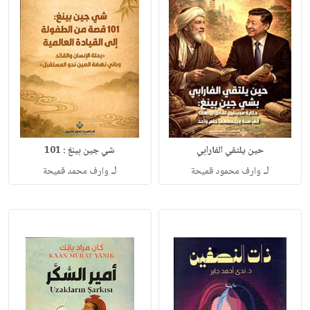
حين يلتقي الفارابي
شي جين بينغ : 101
لـ
لـ
وارف محمود قميحة
وارف محمد قميحة