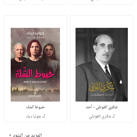
شكري القوتلي – أحد
خيوط الشك
لـ
لـ
شكري القوتلي
جوليا ديك
المزيد من البنود »