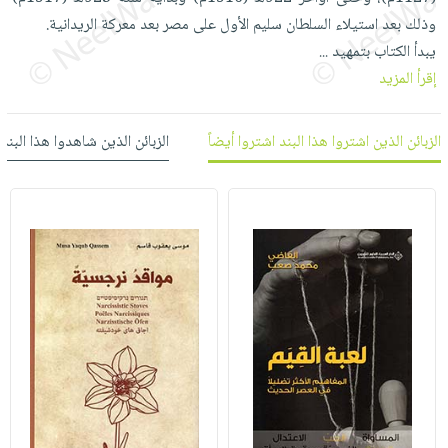
العناية
الأكثر
شحن
وذلك بعد استيلاء السلطان سليم الأول على مصر بعد معركة الريدانية.
أدوات
بالأسنان
مبيعاً
مجاني
يبدأ الكتاب بتمهيد
...
المائدة
الحمية
العودة
إقرأ المزيد
بنود
الأوعية
والتغذية
للمدارس
مختارة
والتخزين
اشتراكات
اكسسوارات
الزبائن الذين اشتروا هذا البند اشتروا أيضاً
الزبائن الذين شاهدوا هذا البند
أدوات
كتب
كل
بحث
المطبخ
الاشتراكات
اكسسوارات
متقدم
منزلية
صندوق
القراءة
اكسسوارات
iKitab
ملابس
نيل
بلا
مطرزات
وفرات
حدود
حقائب
عن
حسابك
حلي
الشركة
عناية
لائحة
سياسة
بالذات
الأمنيات
الشركة