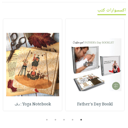
اكسسوارات كتب
Father's Day Bookl
Yoga Notebook : دف
5
4
3
2
1