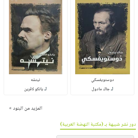
دوستويفسكي
نيتشه
لـ
لـ
جاك مادول
يانكو لاڤرين
المزيد من البنود »
دور نشر شبيهة بـ (مكتبة النهضة العربية)