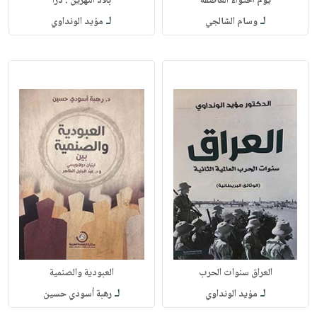
يوم احتواء العاصفة
بلاد النهرين : درا
لـ
لـ
وسام الشالجي
مؤيد الونداوي
العراق سنوات الحرب
العبودية والصنمية
لـ
لـ
مؤيد الونداوي
رهبة أسودي حسين