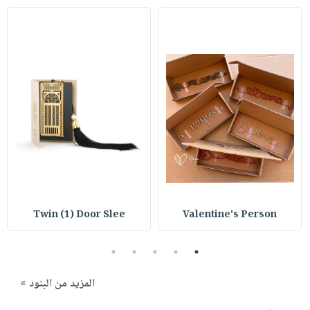
صابون
فيديوهات
عربة
أطفال
أسئلة
التسوق
مناسبات
يتكرر
طرحها
نشرة
الإصدارات
خدمات
نيل
وفرات
انشر
كتابك
تواصل
معنا
Twin (1) Door Slee
Valentine's Person
5
4
3
2
1
المزيد من البنود »