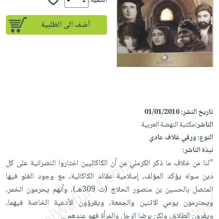
إختياراتنا
الكمية:
تعليمية
أسئلة
إختياراتنا
المواضيع
iKitab
يتكرر
أضف الى الطلبية
كتب
بلا
الأكثر
طرحها
أكاديمية
الصحة
حدود
مبيعاً
تحميل
والعناية
صندوق
أسئلة
وسائل
masmu3
الشخصية
القراءة
يتكرر
تعليمية
على
جديد
English
طرحها
صندوق
Android
books
الكل
تحميل
القراءة
تحميل
iKitab
تاريخ النشر:
01/01/2016
أجهزة
جوائز
المطبخ
masmu3
الناشر:
مكتبة النهضة العربية
على
العناية
والسفرة
على
النوع:
ورقي غلاف عادي
Android
جديد
الشخصية
Apple
نبذة الناشر:
تحميل
العناية
الكل
"لنا من خلاف ما ذكر الكرملي من أن الكاكائيين اختاروا النصرانية على كل
iKitab
وتصفيف
أواني
دين سواه يؤكد المؤلف، إسلامية عقائد الكاكائية، مع وجود الغلو فيها
متجر
على
الشعر
الطهي
المتصل بالحسين بن منصور الحلاج (ت 309هـ)، وأنهم يحرمون الخمر،
الهدايا
Apple
العناية
ويحترمون يومي الاثنين والجمعة، ويقرؤون الأدعية الخاصة فيهما،
أدوات
بالجسم
أقسام
ويقرون الطلاق، ولكن برضا الرجل والمرأة فهو عندهم
...
الخبز