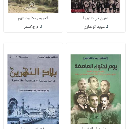
العراق في تقارير ا
الحيرة ومكة وصلتهم
لـ
لـ
مؤيد الونداوي
م.ج.كستر