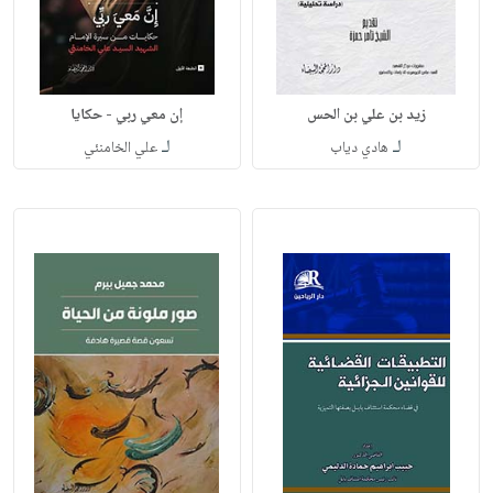
زيد بن علي بن الحس
إن معي ربي - حكايا
لـ
لـ
هادي دياب
علي الخامنئي