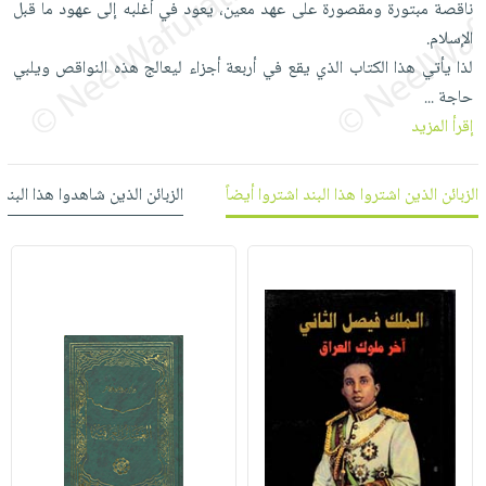
ناقصة مبتورة ومقصورة على عهد معين، يعود في أغلبه إلى عهود ما قبل
العناية
الأكثر
شحن
أدوات
الإسلام.
بالأسنان
مبيعاً
مجاني
المائدة
لذا يأتي هذا الكتاب الذي يقع في أربعة أجزاء ليعالج هذه النواقص ويلبي
الحمية
العودة
بنود
الأوعية
حاجة
...
والتغذية
للمدارس
مختارة
والتخزين
إقرأ المزيد
اشتراكات
اكسسوارات
أدوات
كتب
كل
بحث
المطبخ
الزبائن الذين اشتروا هذا البند اشتروا أيضاً
الزبائن الذين شاهدوا هذا البند
الاشتراكات
اكسسوارات
متقدم
منزلية
صندوق
القراءة
اكسسوارات
iKitab
ملابس
نيل
بلا
مطرزات
وفرات
حدود
حقائب
عن
حسابك
حلي
الشركة
عناية
لائحة
سياسة
بالذات
الأمنيات
الشركة