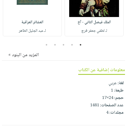
صابون
فيديوهات
عربة
أطفال
أسئلة
التسوق
مناسبات
يتكرر
الملك فيصل الثاني - آخ
العشائر العراقية
طرحها
نشرة
لـ لطفي جعفر فرج
لـ عبد الجليل الطاهر
الإصدارات
خدمات
5
4
3
2
1
نيل
وفرات
المزيد من البنود »
انشر
كتابك
معلومات إضافية عن الكتاب
تواصل
لغة:
عربي
معنا
طبعة:
1
حجم:
24×17
عدد الصفحات:
1481
مجلدات:
4