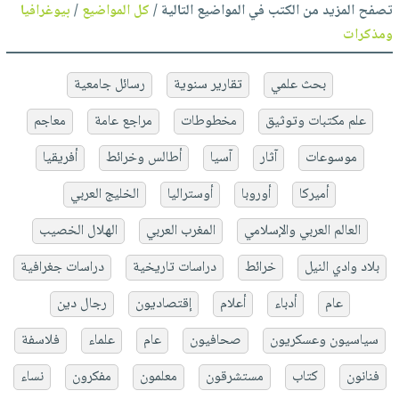
تصفح المزيد من الكتب في المواضيع التالية /
كل المواضيع
/
بيوغرافيا
ومذكرات
بحث علمي
تقارير سنوية
رسائل جامعية
علم مكتبات وتوثيق
مخطوطات
مراجع عامة
معاجم
موسوعات
آثار
آسيا
أطالس وخرائط
أفريقيا
أميركا
أوروبا
أوستراليا
الخليج العربي
العالم العربي والإسلامي
المغرب العربي
الهلال الخصيب
بلاد وادي النيل
خرائط
دراسات تاريخية
دراسات جغرافية
عام
أدباء
أعلام
إقتصاديون
رجال دين
سياسيون وعسكريون
صحافيون
عام
علماء
فلاسفة
فنانون
كتاب
مستشرقون
معلمون
مفكرون
نساء