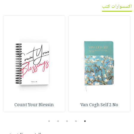
اكسسوارات كتب
Count Your Blessin
Van Cogh Self 2 No
5
4
3
2
1