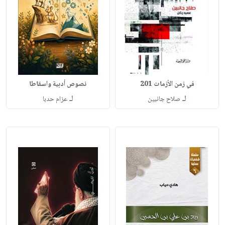
في زمن الأزمات 201
نصوص أدبية واسقاطا
لـ
لـ
صلاح جانبين
عزام حدبا