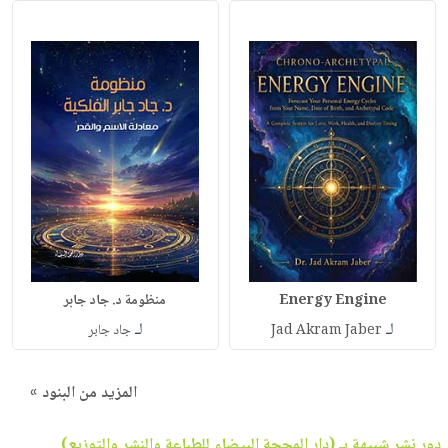
Energy Engine
منظومة د. جاد جابر
لـ
لـ
Jad Akram Jaber
جاد جابر
المزيد من البنود »
دور نشر شبيهة بـ (دار المحجة البيضاء للطباعة والنشر والتوزيع)