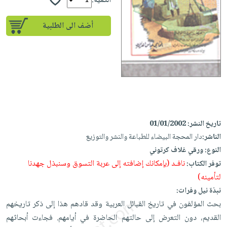
إختياراتنا
الكمية:
تعليمية
أسئلة
إختياراتنا
المواضيع
iKitab
يتكرر
أضف الى الطلبية
كتب
بلا
الأكثر
طرحها
أكاديمية
الصحة
حدود
مبيعاً
تحميل
والعناية
صندوق
أسئلة
وسائل
masmu3
الشخصية
القراءة
يتكرر
تعليمية
على
جديد
English
طرحها
صندوق
Android
books
الكل
تحميل
القراءة
تحميل
iKitab
أجهزة
جوائز
المطبخ
masmu3
تاريخ النشر:
01/01/2002
على
العناية
والسفرة
على
الناشر:
دار المحجة البيضاء للطباعة والنشر والتوزيع
Android
جديد
الشخصية
Apple
النوع:
ورقي غلاف كرتوني
تحميل
العناية
نافـد (بإمكانك إضافته إلى عربة التسوق وسنبذل جهدنا
توفر الكتاب:
الكل
iKitab
وتصفيف
لتأمينه)
أواني
متجر
على
الشعر
نبذة نيل وفرات:
الطهي
الهدايا
Apple
العناية
بحث المؤلفون في تاريخ القبائل العربية وقد قادهم هذا إلى ذكر تاريخهم
أدوات
بالجسم
أقسام
القديم، دون التعرض إلى حالتهم الحاضرة في أيامهم. فجاءت أبحاثهم
الخبز