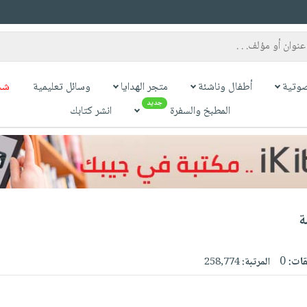
وتية
أطفال وناشئة
متجر الهدايا
وسائل تعليمية
شح
جديد
المطبخ والسفرة
انشر كتابك
ة
قات:
0
المرتبة:
258,774