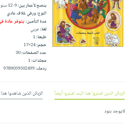
إختياراتنا
تعليمية
أسئلة
ينصح لأعمار بين:
9-12 سنوات
إختياراتنا
المواضيع
iKitab
يتكرر
النوع:
ورقي غلاف عادي
كتب
بلا
الأكثر
طرحها
يتوفر عادة ف
مدة التأمين:
أكاديمية
الصحة
حدود
مبيعاً
تحميل
لغة:
عربي
والعناية
صندوق
أسئلة
وسائل
طبعة:
1
masmu3
الشخصية
القراءة
يتكرر
تعليمية
حجم:
24×17
على
جديد
English
طرحها
صندوق
عدد الصفحات:
30
Android
books
الكل
تحميل
مجلدات:
1
القراءة
تحميل
ردمك:
9789059502499
iKitab
أجهزة
جوائز
المطبخ
masmu3
على
العناية
والسفرة
على
Android
جديد
الشخصية
Apple
الزبائن الذين اشتروا هذا البند اشتروا أيضاً
الزبائن الذين شاهدوا هذا 
تحميل
العناية
الكل
iKitab
وتصفيف
أواني
متجر
على
لايوجد بنود
الشعر
الطهي
الهدايا
Apple
العناية
أدوات
بالجسم
أقسام
الخبز