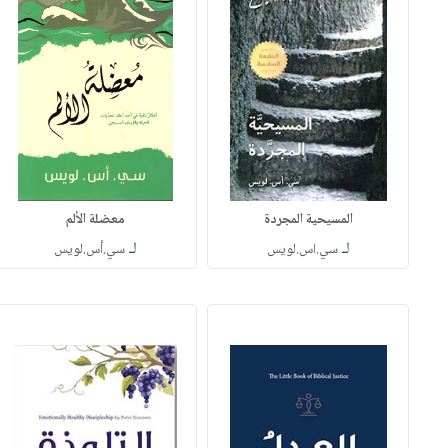
المسيحية المجردة
معضلة الألم
لـ
لـ
سي.اس.لويس
سي.أس.لويس