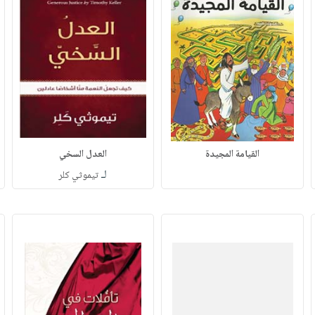
القيامة المجيدة
العدل السخي
لـ
تيموثي كلر