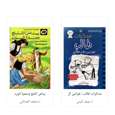
مذكرات طالب ؛ قوانين ال
بياض الثلج وحمرة الورد
لـ جيف كيني
لـ محمد العدناني