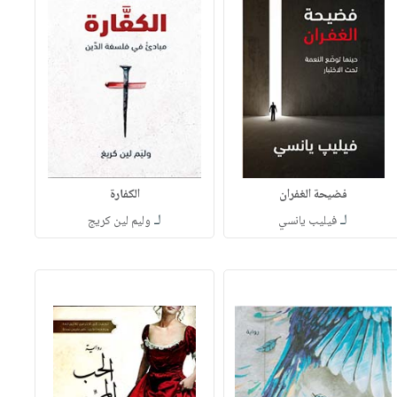
فضيحة الغفران
الكفارة
لـ
لـ
فيليب يانسي
وليم لين كريج