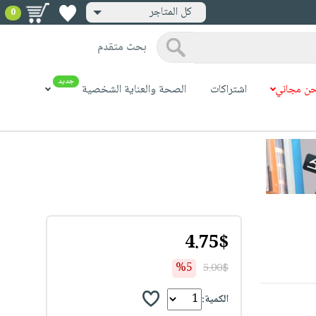
كل المتاجر
0
بحث متقدم
جديد
ن مجاني
اشتراكات
الصحة والعناية الشخصية
4.75$
%5
5.00$
الكمية: