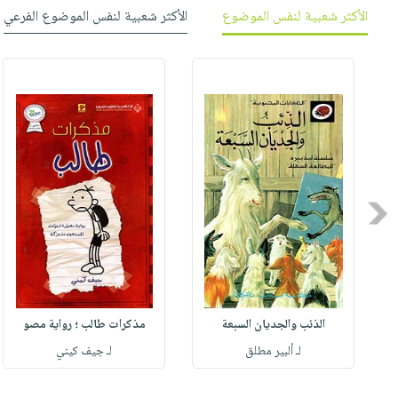
صابون
فيديوهات
الأكثر شعبية لنفس الموضوع
الأكثر شعبية لنفس الموضوع الفرعي
عربة
أطفال
أسئلة
التسوق
مناسبات
يتكرر
طرحها
نشرة
الإصدارات
خدمات
نيل
وفرات
انشر
Previous
كتابك
تواصل
معنا
الذئب والجديان السبعة
مذكرات طالب ؛ رواية مصو
لـ ألبير مطلق
لـ جيف كيني