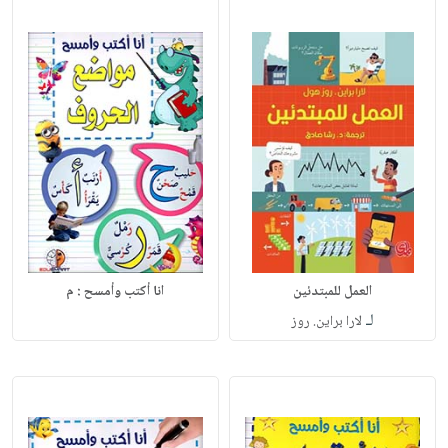
العمل للمبتدئين
انا أكتب وأمسح : م
لـ
لارا براين. روز