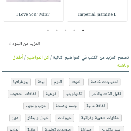
"I Love You" Mini
Imperial Jasmine L
5
4
3
2
1
المزيد من البنود »
تصفح المزيد من الكتب في المواضيع التالية /
كل المواضيع
/
أطفال
وناشئة
احتياجات خاصة
الموت
النوم
بيئة
بيوغرافيا
تقبل الذات والآخر
تكنولوجيا
توعية
ثقافات الشعوب
ثقافة مالية
جسم وصحة
حرب ولجوء
حكايات شعبية وتراثية
حيوانات
خيال وابتكار
دين
رسم وتلوين
صداقة
صعوبات تعلمية
عائلة
علوم