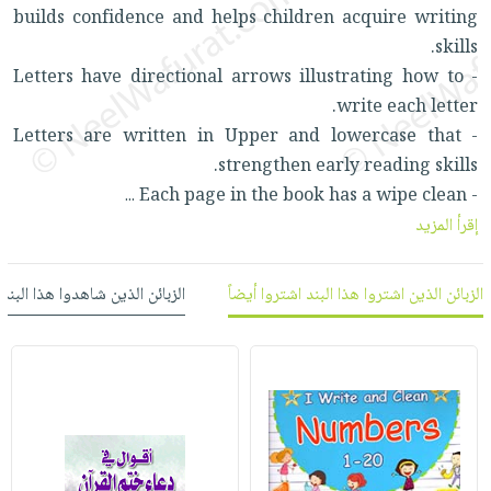
العناية
الأكثر
شحن
builds confidence and helps children acquire writing
أدوات
بالأسنان
مبيعاً
مجاني
skills.
المائدة
الحمية
العودة
- Letters have directional arrows illustrating how to
بنود
الأوعية
والتغذية
للمدارس
write each letter.
مختارة
والتخزين
اشتراكات
- Letters are written in Upper and lowercase that
اكسسوارات
أدوات
strengthen early reading skills.
كتب
كل
بحث
المطبخ
- Each page in the book has a wipe clean
...
الاشتراكات
اكسسوارات
متقدم
إقرأ المزيد
منزلية
صندوق
القراءة
اكسسوارات
الزبائن الذين اشتروا هذا البند اشتروا أيضاً
الزبائن الذين شاهدوا هذا البند
iKitab
ملابس
نيل
بلا
مطرزات
وفرات
حدود
حقائب
عن
حسابك
حلي
الشركة
عناية
لائحة
سياسة
بالذات
الأمنيات
الشركة