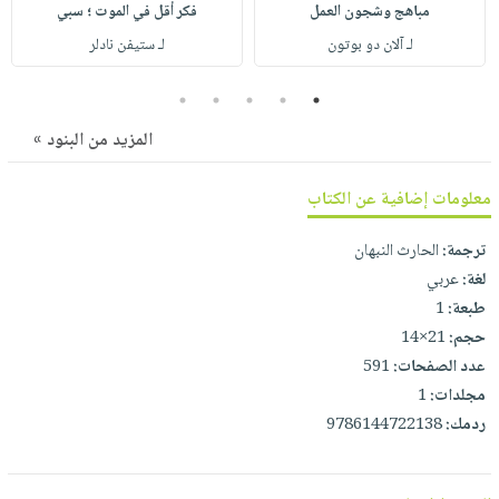
صابون
مباهج وشجون العمل
فكر أقل في الموت ؛ سبي
فيديوهات
عربة
أطفال
لـ آلان دو بوتون
لـ ستيفن نادلر
أسئلة
التسوق
مناسبات
يتكرر
5
4
3
2
1
طرحها
نشرة
المزيد من البنود »
الإصدارات
خدمات
نيل
معلومات إضافية عن الكتاب
وفرات
انشر
ترجمة:
الحارث النبهان
كتابك
لغة:
عربي
تواصل
طبعة:
1
معنا
حجم:
21×14
عدد الصفحات:
591
مجلدات:
1
ردمك:
9786144722138