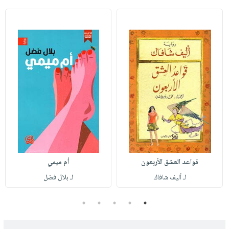
قواعد العشق الأربعون
أم ميمي
لـ أليف شافاك
لـ بلال فضل
5
4
3
2
1