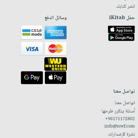
انشر كتابك
حمّل iKitab
وسائل الدفع
تواصل معنا
تواصل معنا
أسئلة يتكرر طرحها
+96171172802
info@nwf.com
نشرة الإصدارات