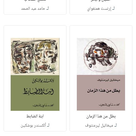
لـ
لـ
إرنست همنغواي
حامد عبد الصمد
بطل من هذا الزمان
ابنة الضابط
لـ
لـ
ميخائيل ليرمنتوف
ألكسندر بوشكين