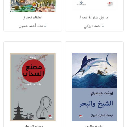
ما قبل سقراط فجر ا
العنقاء تحترق
لـ
لـ
أحمد ديركي
عماد أحمد حسين
الشيخ والبحر
مصنع السحاب