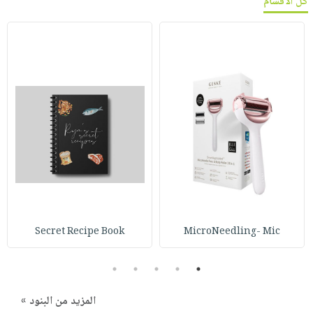
كل الأقسام
Secret Recipe Book
MicroNeedling- Mic
5
4
3
2
1
المزيد من البنود »