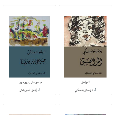
المراهق
جسر على نهر درينا
لـ
لـ
دوستويفسكي
إيفو اندريتش