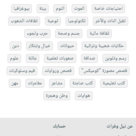
احتياجات خاصة
الموت
النوم
بيئة
بيوغرافيا
تقبل الذات والآخر
تكنولوجيا
توعية
ثقافات الشعوب
ثقافة مالية
جسم وصحة
حرب ولجوء
حكايات شعبية وتراثية
حيوانات
خيال وابتكار
دين
رسم وتلوين
صداقة
صعوبات تعلمية
عائلة
علوم
قصص مصورة "كوميكس"
قصص وروايات
قيم وسلوكيات
كتب تعليمية
كتب صامتة
مشاعر
مغامرات
مهن
هوايات
وطن وهجرة
عن نيل وفرات
حسابك