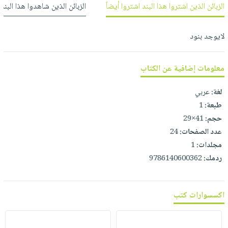
العناية
الأكثر
الزبائن الذين اشتروا هذا البند اشتروا أيضاً
الزبائن الذين شاهدوا هذا البند
شحن
أدوات
بالأسنان
مبيعاً
مجاني
المائدة
الحمية
العودة
لايوجد بنود
بنود
الأوعية
والتغذية
للمدارس
مختارة
والتخزين
اشتراكات
اكسسوارات
معلومات إضافية عن الكتاب
أدوات
كتب
كل
بحث
المطبخ
لغة:
عربي
الاشتراكات
اكسسوارات
متقدم
طبعة:
1
منزلية
صندوق
حجم:
41×29
القراءة
اكسسوارات
عدد الصفحات:
24
iKitab
ملابس
نيل
مجلدات:
1
بلا
مطرزات
وفرات
ردمك:
9786140600362
حدود
حقائب
عن
حسابك
حلي
الشركة
اكسسوارات كتب
عناية
لائحة
سياسة
بالذات
الأمنيات
الشركة