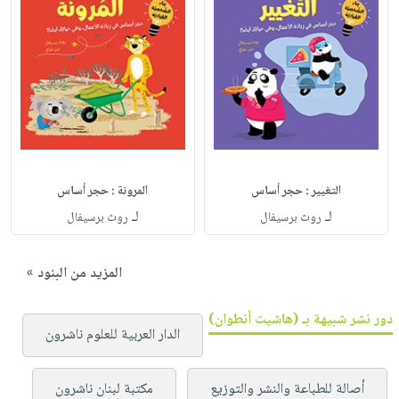
التغيير : حجر أساس
المرونة : حجر أساس
لـ
لـ
روث برسيفال
روث برسيفال
المزيد من البنود »
دور نشر شبيهة بـ (هاشيت أنطوان)
الدار العربية للعلوم ناشرون
أصالة للطباعة والنشر والتوزيع
مكتبة لبنان ناشرون