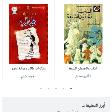
الذئب والجديان السبعة
مذكرات طالب ؛ رواية مصو
لـ ألبير مطلق
لـ جيف كيني
5
4
3
2
1
أبرز التعليقات