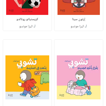
إرتون سينا
كريستيانو رونالدو
لـ
لـ
اليزا مونسو
اليزا مونسو