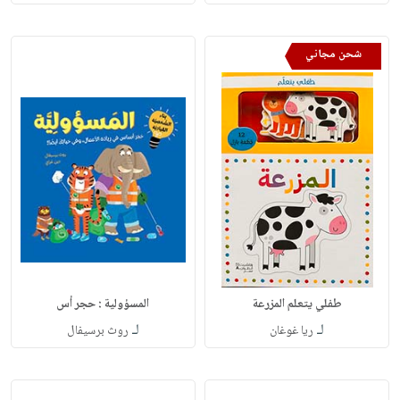
شحن مجاني
طفلي يتعلم المزرعة
المسؤولية : حجر أس
لـ
لـ
ريا غوغان
روث برسيفال