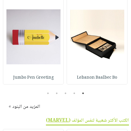
صابون
فيديوهات
عربة
أطفال
أسئلة
التسوق
مناسبات
يتكرر
طرحها
نشرة
الإصدارات
خدمات
نيل
وفرات
انشر
كتابك
Jumbo Pen Greeting
Lebanon Baalbec Bo
تواصل
معنا
5
4
3
2
1
المزيد من البنود »
الكتب الأكثر شعبية لنفس المؤلف (
MARVEL
)