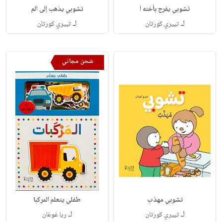
تشوبي يفرح بأخته ا
تشوبي يذهب إلى الم
لـ
لـ
تييري كورتان
تييري كورتان
شحن مجاني
تشوبي مهذب
طفلي يتعلم المركبا
لـ
لـ
تييري كورتان
ريا غوغان