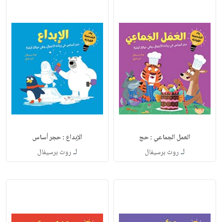
العمل الجماعي : حج
الإبداع : حجر أساس
لـ
لـ
روث برسيفال
روث برسيفال