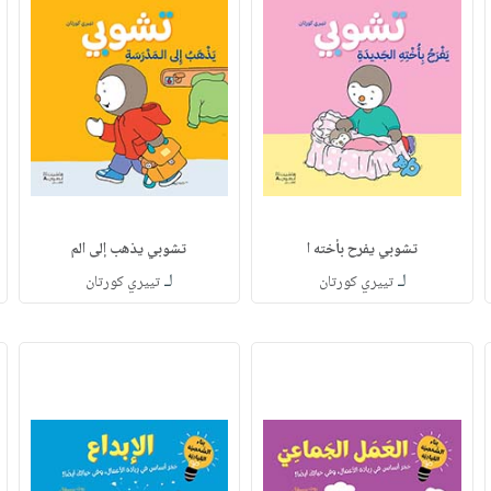
تشوبي يفرح بأخته ا
تشوبي يذهب إلى الم
لـ
لـ
تييري كورتان
تييري كورتان