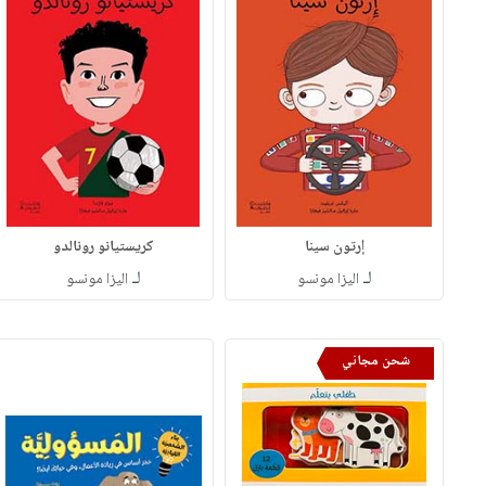
إرتون سينا
كريستيانو رونالدو
لـ
لـ
اليزا مونسو
اليزا مونسو
شحن مجاني