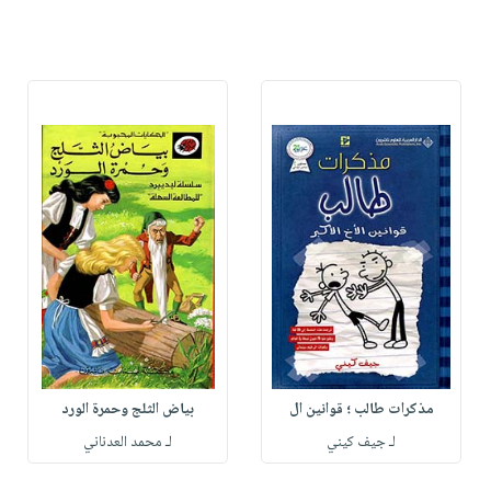
مذكرات طالب ؛ قوانين ال
بياض الثلج وحمرة الورد
لـ جيف كيني
لـ محمد العدناني