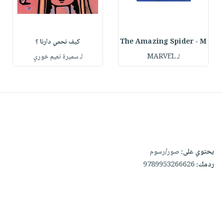
The Amazing Spider - M
كيف نحمي دارنا ؟
لـ MARVEL
لـ سميرة نعيم خوري
يحتوي على:
صور/رسوم
ردمك:
9789953266626