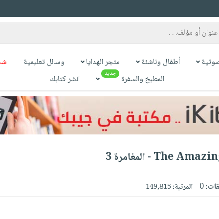
وتية
أطفال وناشئة
متجر الهدايا
وسائل تعليمية
شح
جديد
المطبخ والسفرة
انشر كتابك
The  - المغامرة 3
قات:
0
المرتبة:
149,815