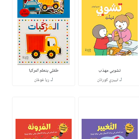
تشوبي مهذب
طفلي يتعلم المركبا
لـ
لـ
تييري كورتان
ريا غوغان