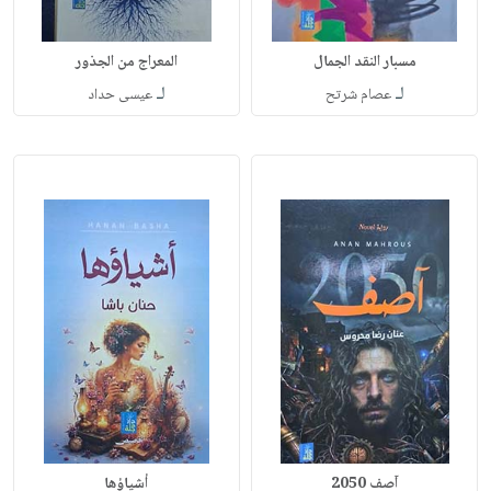
مسبار النقد الجمال
المعراج من الجذور
لـ
لـ
عصام شرتح
عيسى حداد
آصف 2050
أشياؤها