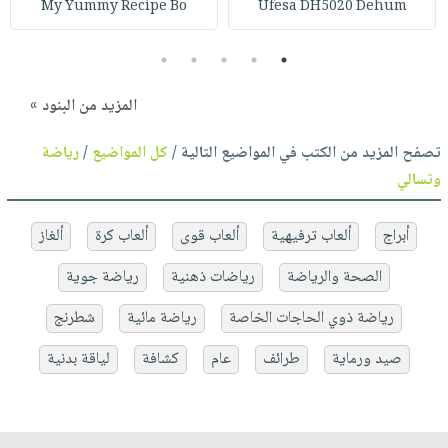
My Yummy Recipe Bo
Ufesa DH5020 Dehum
5
4
3
2
1
المزيد من البنود »
تصفح المزيد من الكتب في المواضيع التالية /
كل المواضيع
/
رياضة
وتسالي
أبراج
ألعاب ترفيهية
ألعاب قوى
ألعاب كرة
ألغاز
الصحة والرياضة
رياضات ذهنية
رياضة جوية
رياضة ذوي الحاجات الخاصة
رياضة مائية
شطرنج
صيد ورماية
طرائف
عام
كشافة
لياقة بدنية