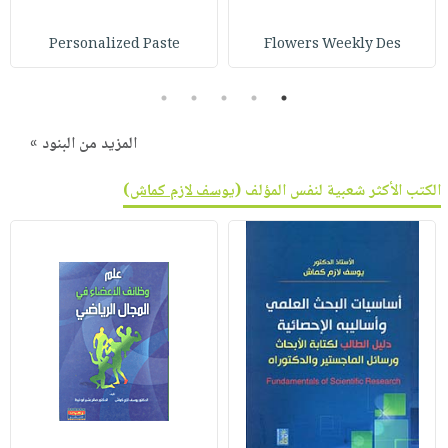
Personalized Paste
Flowers Weekly Des
5
4
3
2
1
المزيد من البنود »
الكتب الأكثر شعبية لنفس المؤلف (
يوسف لازم كماش
)