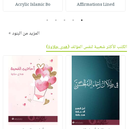
صابون
فيديوهات
Acrylic Islamic Bo
Affirmations Lined
عربة
أطفال
أسئلة
التسوق
5
4
3
2
1
مناسبات
يتكرر
طرحها
نشرة
المزيد من البنود »
الإصدارات
خدمات
نيل
الكتب الأكثر شعبية لنفس المؤلف (
هدى حلاوة
)
وفرات
انشر
كتابك
تواصل
معنا