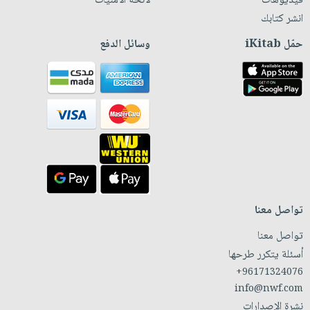
فيديوهات
لائحة الأمنيات
انشر كتابك
حمّل iKitab
وسائل الدفع
تواصل معنا
تواصل معنا
أسئلة يتكرر طرحها
+96171324076
info@nwf.com
نشرة الإصدارات