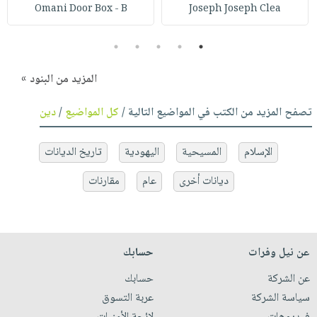
Omani Door Box - B
Joseph Joseph Clea
5
4
3
2
1
المزيد من البنود »
تصفح المزيد من الكتب في المواضيع التالية /
كل المواضيع
/
دين
الإسلام
المسيحية
اليهودية
تاريخ الديانات
ديانات أخرى
عام
مقارنات
عن نيل وفرات
حسابك
عن الشركة
حسابك
سياسة الشركة
عربة التسوق