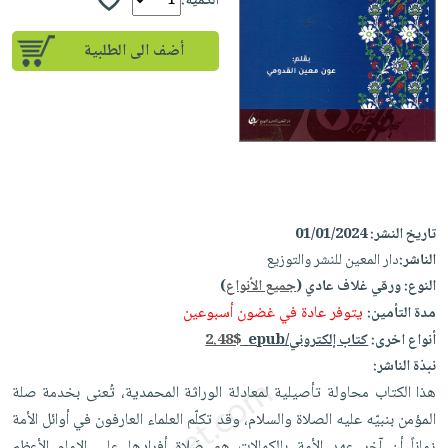
إختياراتنا
الكمية:
تعليمية
أسئلة
إختياراتنا
المواضيع
iKitab
يتكرر
أضف الى الطلبية
كتب
بلا
الأكثر
طرحها
أكاديمية
الصحة
حدود
مبيعاً
تحميل
والعناية
صندوق
أسئلة
وسائل
masmu3
الشخصية
القراءة
يتكرر
تعليمية
على
جديد
English
طرحها
صندوق
Android
books
الكل
تحميل
القراءة
تحميل
iKitab
أجهزة
جوائز
المطبخ
تاريخ النشر:
01/01/2024
masmu3
على
العناية
الناشر:
دار المعين للنشر والتوزيع
والسفرة
على
Android
جديد
الشخصية
النوع:
ورقي غلاف عادي (
جميع الأنواع
)
Apple
يتوفر عادة في غضون أسبوعين
مدة التأمين:
تحميل
العناية
الكل
iKitab
أنواع اخرى:
كتاب إلكتروني/epub
2.48$
وتصفيف
أواني
متجر
نبذة الناشر:
على
الشعر
الطهي
الهدايا
هذا الكتاب محاولة تأصيلية لمعادلة الوراثة المحمدية، تُعنى بخدمة صلة
Apple
العناية
أدوات
المؤمن بنبيّه عليه الصلاة والسلام، وقد تكلّم العلماء العارفون في أوائل الأمة
بالجسم
أقسام
الخبز
زماناً أن آخر عهد الأمة بالكمالات هو صَلاة أفرادها على الإمام الأعظم