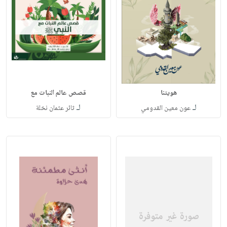
هويتنا
قصص عالم النبات مع
لـ
لـ
عون معين القدومي
ثائر عثمان نخلة