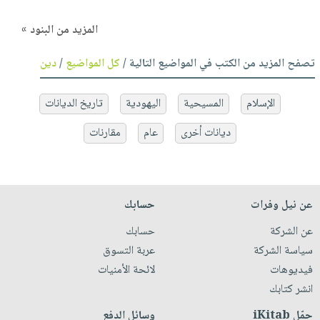
المزيد من البنود »
تصفح المزيد من الكتب في المواضيع التالية /
كل المواضيع
/
دين
الإسلام
المسيحية
اليهودية
تاريخ الديانات
ديانات أخرى
عام
مقارنات
عن نيل وفرات
حسابك
عن الشركة
حسابك
سياسة الشركة
عربة التسوق
فيديوهات
لائحة الأمنيات
انشر كتابك
حمّل iKitab
وسائل الدفع