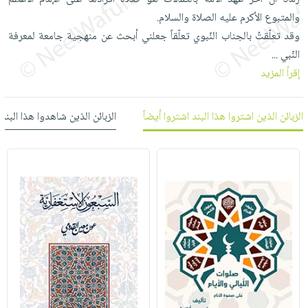
العناية
الأكثر
شحن
والمتبوع الأكرم عليه الصلاة والسلام.
أدوات
بالأسنان
مبيعاً
مجاني
وقد تعلّقتُ بالجناب النّبوي تعلّقاً جعلني أبحث عن منهجية جامعة لمعرفة
المائدة
الحمية
العودة
النّبي
...
بنود
الأوعية
والتغذية
للمدارس
إقرأ المزيد
مختارة
والتخزين
اشتراكات
اكسسوارات
أدوات
كتب
كل
بحث
المطبخ
الزبائن الذين اشتروا هذا البند اشتروا أيضاً
الزبائن الذين شاهدوا هذا البند
الاشتراكات
اكسسوارات
متقدم
منزلية
صندوق
القراءة
اكسسوارات
iKitab
ملابس
نيل
بلا
مطرزات
وفرات
حدود
حقائب
عن
حسابك
حلي
الشركة
عناية
لائحة
سياسة
بالذات
الأمنيات
الشركة