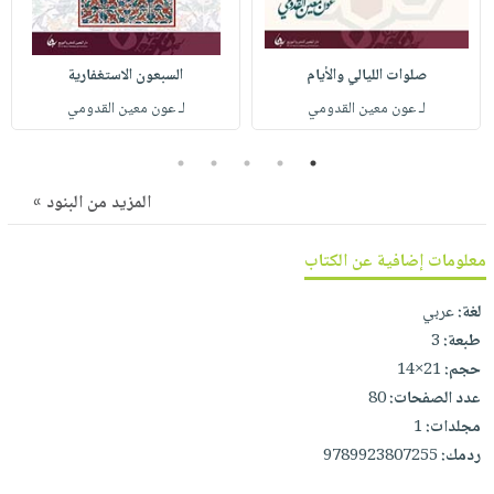
صابون
فيديوهات
عربة
أطفال
أسئلة
التسوق
صلوات الليالي والأيام
السبعون الاستغفارية
مناسبات
يتكرر
لـ عون معين القدومي
لـ عون معين القدومي
طرحها
نشرة
الإصدارات
خدمات
5
4
3
2
1
نيل
المزيد من البنود »
وفرات
انشر
معلومات إضافية عن الكتاب
كتابك
تواصل
لغة:
عربي
معنا
طبعة:
3
حجم:
21×14
عدد الصفحات:
80
مجلدات:
1
ردمك:
9789923807255