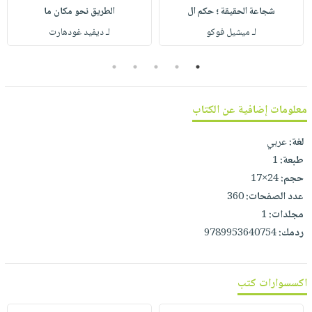
صابون
فيديوهات
شجاعة الحقيقة ؛ حكم ال
الطريق نحو مكان ما
عربة
أطفال
لـ ميشيل فوكو
لـ ديفيد غودهارت
أسئلة
التسوق
مناسبات
يتكرر
5
4
3
2
1
طرحها
نشرة
الإصدارات
خدمات
معلومات إضافية عن الكتاب
نيل
وفرات
لغة:
عربي
انشر
طبعة:
1
كتابك
حجم:
24×17
تواصل
عدد الصفحات:
360
معنا
مجلدات:
1
ردمك:
9789953640754
اكسسوارات كتب