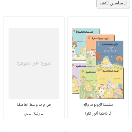
لـ مياسين للنشر
سلسلة الروبوت والع
ص م ت وسط العاصفة
لـ
لـ
فاطمة أنور اللوا
رقية البادي