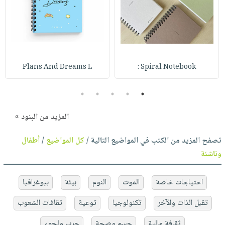
Plans And Dreams L
Spiral Notebook :
5
4
3
2
1
المزيد من البنود »
تصفح المزيد من الكتب في المواضيع التالية /
كل المواضيع
/
أطفال
وناشئة
احتياجات خاصة
الموت
النوم
بيئة
بيوغرافيا
تقبل الذات والآخر
تكنولوجيا
توعية
ثقافات الشعوب
ثقافة مالية
جسم وصحة
حرب ولجوء