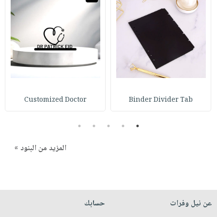
صابون
فيديوهات
عربة
أطفال
أسئلة
التسوق
مناسبات
يتكرر
طرحها
نشرة
الإصدارات
خدمات
نيل
وفرات
Customized Doctor
Binder Divider Tab
انشر
كتابك
5
4
3
2
1
تواصل
معنا
المزيد من البنود »
عن نيل وفرات
حسابك