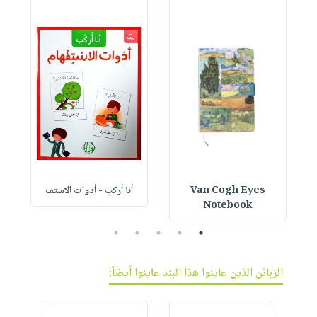
Van Cogh Eyes
أنا أركب - أدوات الاستف
 1
Notebook
5
4
3
2
1
الزبائن الذين عاينوا هذا البند عاينوا أيضاً: