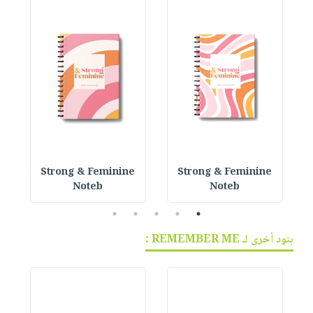
 P
Strong & Feminine
Strong & Feminine
Noteb
Noteb
5
4
3
2
1
بنود أخرى لـ REMEMBER ME :