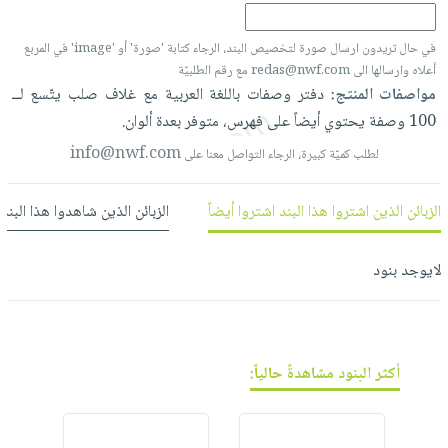
العناية
الأكثر
شحن
أدوات
بالأسنان
مبيعاً
مجاني
في حال تريدون ارسال صورة لتخصيص البند، الرجاء كتابة 'صورة' أو 'image' في المربع
المائدة
الحمية
العودة
أعلاه وارسالها الى redas@nwf.com مع رقم الطلبيّة
بنود
الأوعية
مواصفات المنتج:
دفتر
وصفات
باللغة
العربية
مع
غلاف
صلب
يتّسع
لــ
والتغذية
للمدارس
مختارة
والتخزين
اشتراكات
100
وصفة
يحتوي
أيضاً
على
فهرس،
متوفر
بعدة
ألوان.
اكسسوارات
أدوات
info@nwf.com
كتب
كل
لطلب كميّة كبيرة، الرجاء التواصل معنا على
بحث
المطبخ
الاشتراكات
اكسسوارات
متقدم
الزبائن الذين اشتروا هذا البند اشتروا أيضاً
الزبائن الذين شاهدوا هذا البند
منزلية
صندوق
القراءة
اكسسوارات
نيل
لايوجد بنود
iKitab
ملابس
وفرات
بلا
مطرزات
حدود
عن
حقائب
حسابك
الشركة
حلي
أكثر البنود مشاهدةً حالياً:
لائحة
سياسة
عناية
الأمنيات
الشركة
بالذات