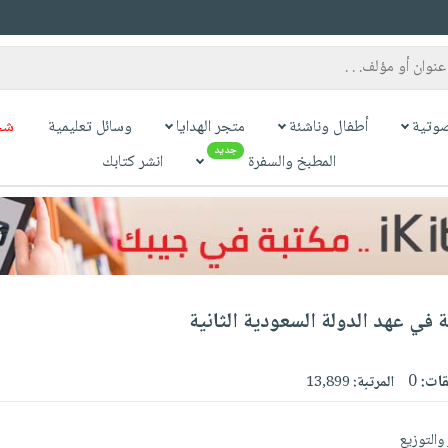
وتية
أطفال وناشئة
متجر الهدايا
وسائل تعليمية
شح
جديد
المطبخ والسفرة
انشر كتابك
 في عهد الدولة السعودية الثانية
قات:
0
المرتبة:
13,899
والتوزيع