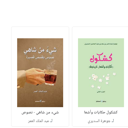
كشكول حكايات وأشعا
شيء من شاهي - نصوص
لـ
لـ
جوهرة السديري
عبد الملك العمر