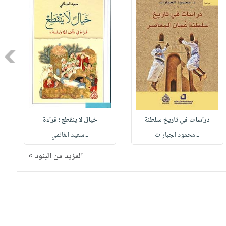
Next
دراسات في تاريخ سلطنة
خيال لا ينقطع ؛ قراءة
لـ محمود الجبارات
لـ سعيد الغانمي
المزيد من البنود »