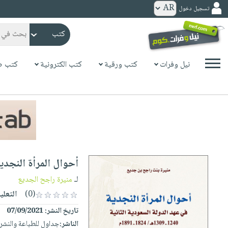
تسجيل دخول
كتب
ورقية
المواضيع
نيل وفرات
كتب ورقية
كتب الكترونية
كتب ص
صدر
كتب
حديثاً
الكترونية
الأكثر
الصفحة
مبيعاً
الرئيسية
كتب
جوائز
صدر
صوتية
شحن
حديثاً
الصفحة
أحوال المرأة النجدية
مخفض
الأكثر
الرئيسية
عروض
أطفال
لـ
منيرة راجح الجديع
مبيعاً
masmu3
خاصة
وناشئة
(0)
التعلي
كتب
بلا
صفحات
تاريخ النشر:
07/09/2021
مجانية
الصفحة
وسائل
حدود
مشوقة
الناشر:
جداول للطباعة والنشر 
الرئيسية