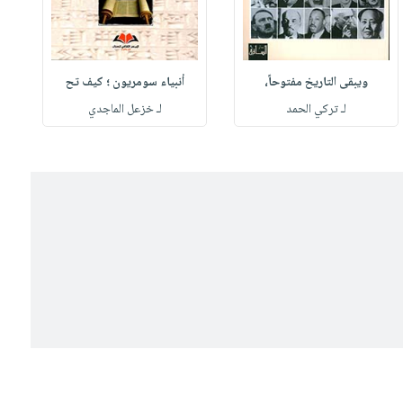
ويبقى التاريخ مفتوحاً،
أنبياء سومريون ؛ كيف تح
لـ تركي الحمد
لـ خزعل الماجدي