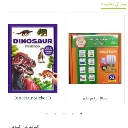
وسائل تعليمية
وسائل براعم القمر
Dinosaur Sticker B
5
4
3
2
1
المزيد من البنود »