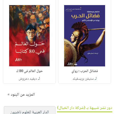
فضائل الحرب ؛ رواي
حول العالم في 80 ك
لـ
لـ
ستيفن بريسفيلد
ديفيد دمروش
المزيد من البنود »
دور نشر شبيهة بـ (شركة دار الخيال)
الدار العربية للعلوم ناشرون