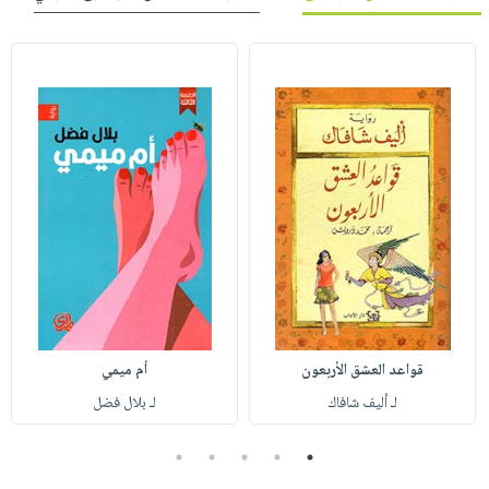
قواعد العشق الأربعون
أم ميمي
لـ أليف شافاك
لـ بلال فضل
5
4
3
2
1