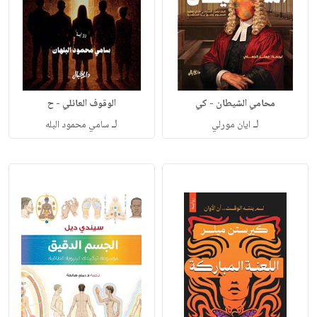
محامي الشيطان - كي
الوقوف العائلي - ح
لـ
لـ
ايان مورلي
سامي محمود البله