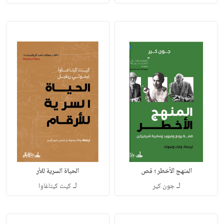
المنهج الأخطر ؛ قص
الحياة السرية للأر
لـ
لـ
جون كير
كيت كيتاغاوا