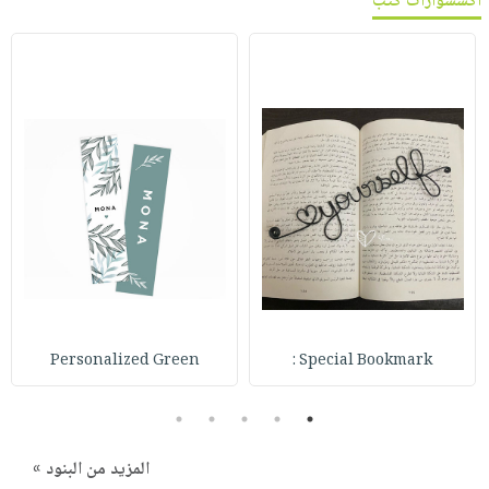
اكسسوارات كتب
Personalized Green
Special Bookmark :
5
4
3
2
1
المزيد من البنود »