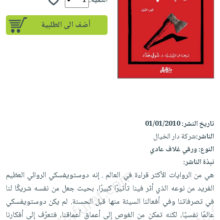
إختياراتنا
الكمية:
تعليمية
أسئلة
إختياراتنا
المواضيع
iKitab
يتكرر
أضف الى الطلبية
كتب
بلا
الأكثر
طرحها
أكاديمية
الصحة
حدود
مبيعاً
تحميل
والعناية
صندوق
أسئلة
إختياراتنا
masmu3
الشخصية
القراءة
يتكرر
وسائل
على
جديد
English
طرحها
تعليمية
Android
books
الكل
تحميل
صندوق
تحميل
iKitab
أجهزة
القراءة
المطبخ
masmu3
تاريخ النشر:
01/01/2010
على
العناية
والسفرة
على
جوائز
الناشر:
شركة دار الخيال
Android
جديد
الشخصية
Apple
النوع:
ورقي غلاف عادي
تحميل
العناية
الكل
نبذة الناشر:
iKitab
وتصفيف
هي من الروايات الأكثر قراءة في العالم . إنه دوستويفسكي الروائي العظيم
أواني
متجر
على
الشعر
الفريد من نوعه الذي أثر فينا تأثيرًا كبيرًا، بحيث جعل من نفسه شريكًا لنا
الطهي
الهدايا
Apple
العناية
في تصرفاتنا وفي أفعالنا السيئة منها قبل الحسنة. لم يكن دوستويفسكي
أدوات
بالجسم
أقسام
عالمًا نفسيًا، لكنه تمكن من الغوص إلى أعماق أعماقنا، فتعرّف إلى أفكارنا
الخبز