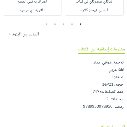
فتاتان صغيرتان في ثياب
اعترافات فتى العصر
صابون
فيديوهات
عربة
لـ ماري هيجنز كلارك
لـ افريد دي موسيه
أطفال
أسئلة
التسوق
مناسبات
يتكرر
5
4
3
2
1
طرحها
نشرة
المزيد من البنود »
الإصدارات
خدمات
نيل
معلومات إضافية عن الكتاب
وفرات
انشر
ترجمة:
شوقي حداد
كتابك
لغة:
عربي
طبعة:
1
تواصل
حجم:
21×14
معنا
عدد الصفحات:
747
مجلدات:
2
ردمك:
9789953978956