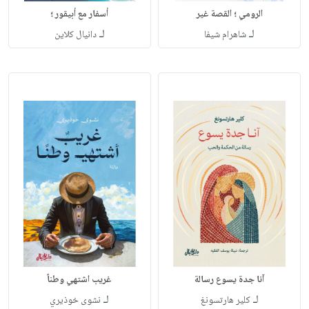
الرومي ؛ القصة غير
أسفار مع أبيقور ؛
لـ
لـ
شاهرام شيفا
دانيال كلاين
آنا جدة يسوع رسالة
غريب اشتهي وطناً
لـ
لـ
كلير هارتسونغ
نشوى خوذيري