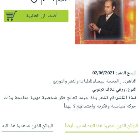
إختياراتنا
الكمية:
تعليمية
أسئلة
إختياراتنا
المواضيع
iKitab
يتكرر
أضف الى الطلبية
كتب
بلا
الأكثر
طرحها
أكاديمية
الصحة
حدود
مبيعاً
تحميل
والعناية
صندوق
أسئلة
وسائل
masmu3
الشخصية
القراءة
يتكرر
تعليمية
على
جديد
English
طرحها
صندوق
Android
books
الكل
تحميل
القراءة
تحميل
iKitab
أجهزة
جوائز
المطبخ
تاريخ النشر:
02/06/2021
masmu3
على
العناية
الناشر:
دار المحجة البيضاء للطباعة والنشر والتوزيع
والسفرة
على
Android
جديد
الشخصية
النوع:
ورقي غلاف كرتوني
Apple
نبذة الناشر:
كم تشعر بلذة حينما تعالج فكر شخصية دينية منفتحة وذات
تحميل
العناية
الكل
حركة سياسية وفكرية واجتماعية لا تهدأ
iKitab
وتصفيف
أواني
متجر
على
الشعر
الطهي
الهدايا
Apple
العناية
الزبائن الذين اشتروا هذا البند اشتروا أيضاً
الزبائن الذين شاهدوا هذا البند
أدوات
بالجسم
أقسام
الخبز