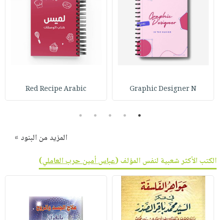
صابون
فيديوهات
عربة
أطفال
أسئلة
التسوق
مناسبات
يتكرر
طرحها
نشرة
الإصدارات
خدمات
نيل
Red Recipe Arabic
Graphic Designer N
وفرات
انشر
5
4
3
2
1
كتابك
تواصل
المزيد من البنود »
معنا
الكتب الأكثر شعبية لنفس المؤلف (
عباس أمين حرب العاملي
)