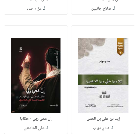
لـ
لـ
صلاح جانبين
عزام حدبا
زيد بن علي بن الحس
إن معي ربي - حكايا
لـ
لـ
هادي دياب
علي الخامنئي