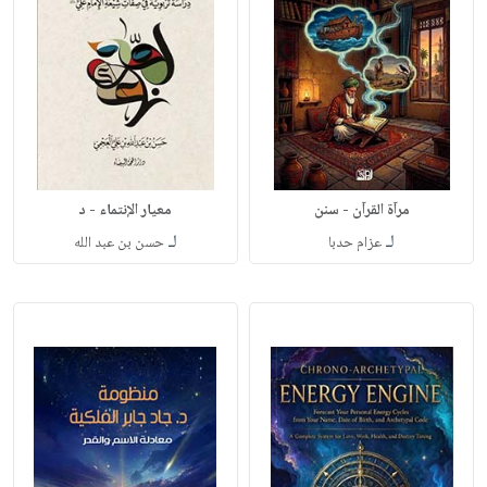
مرآة القرآن - سنن
معيار الإنتماء - د
لـ
لـ
عزام حدبا
حسن بن عبد الله