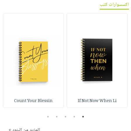
اكسسوارات كتب
Count Your Blessin
If Not Now When Li
5
4
3
2
1
المزيد من البنود »