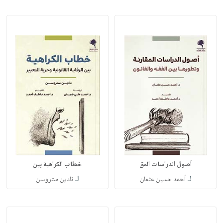
أصول الدراسات المق
خطاب الكراهية بين
لـ
لـ
أحمد حسين عثمان
نادين ستروسن