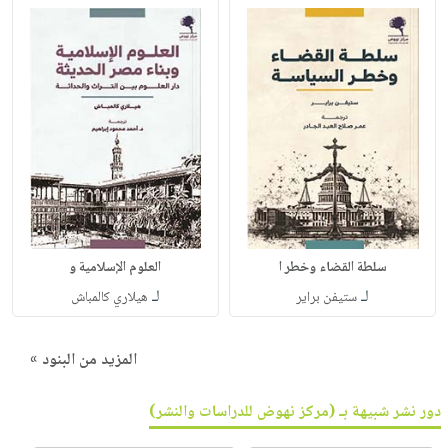
سلطة القضاء وخطر ا
العلوم الإسلامية و
لـ
لـ
ستيفن براير
هيلاري كالمباش
المزيد من البنود »
دور نشر شبيهة بـ (مركز نهوض للدراسات والنشر)