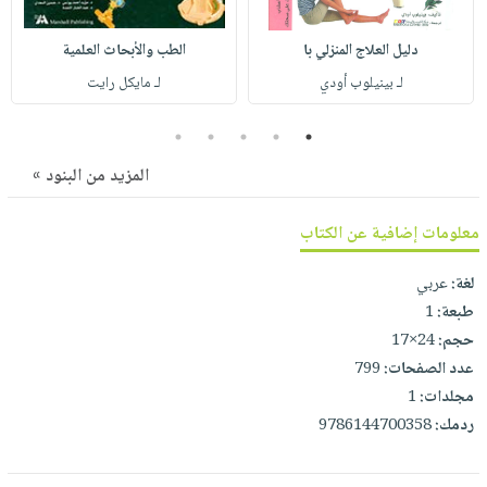
صابون
فيديوهات
عربة
أطفال
أسئلة
دليل العلاج المنزلي با
الطب والأبحاث العلمية
التسوق
مناسبات
يتكرر
لـ بينيلوب أودي
لـ مايكل رايت
طرحها
نشرة
5
4
3
2
1
الإصدارات
خدمات
نيل
المزيد من البنود »
وفرات
معلومات إضافية عن الكتاب
انشر
كتابك
لغة:
عربي
تواصل
طبعة:
1
معنا
حجم:
24×17
عدد الصفحات:
799
مجلدات:
1
ردمك:
9786144700358