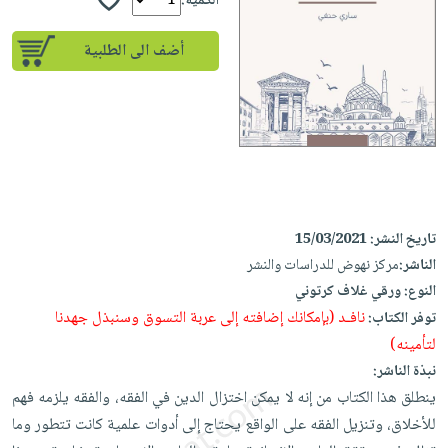
إختياراتنا
الكمية:
تعليمية
أسئلة
إختياراتنا
المواضيع
iKitab
يتكرر
أضف الى الطلبية
كتب
بلا
الأكثر
طرحها
أكاديمية
الصحة
حدود
مبيعاً
تحميل
والعناية
صندوق
أسئلة
إختياراتنا
masmu3
الشخصية
القراءة
يتكرر
وسائل
على
جديد
English
طرحها
تعليمية
Android
books
الكل
تحميل
صندوق
تحميل
iKitab
أجهزة
القراءة
المطبخ
masmu3
تاريخ النشر:
15/03/2021
على
العناية
والسفرة
على
جوائز
الناشر:
مركز نهوض للدراسات والنشر
Android
جديد
الشخصية
Apple
النوع:
ورقي غلاف كرتوني
تحميل
العناية
نافـد (بإمكانك إضافته إلى عربة التسوق وسنبذل جهدنا
توفر الكتاب:
الكل
iKitab
وتصفيف
لتأمينه)
أواني
متجر
على
الشعر
نبذة الناشر:
الطهي
الهدايا
Apple
ينطلق هذا الكتاب من إنه لا يمكن اختزال الدين في الفقه، والفقه يلزمه فهم
العناية
أدوات
للأخلاق، وتنزيل الفقه على الواقع يحتاج إلى أدوات علمية كانت تتطور وما
بالجسم
أقسام
الخبز