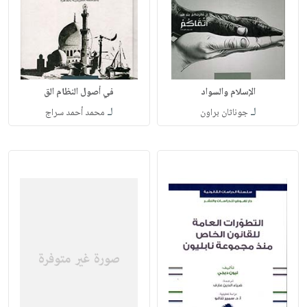
الإسلام والسواد
في أصول النظام الق
لـ
لـ
جوناثان براون
محمد أحمد سراج