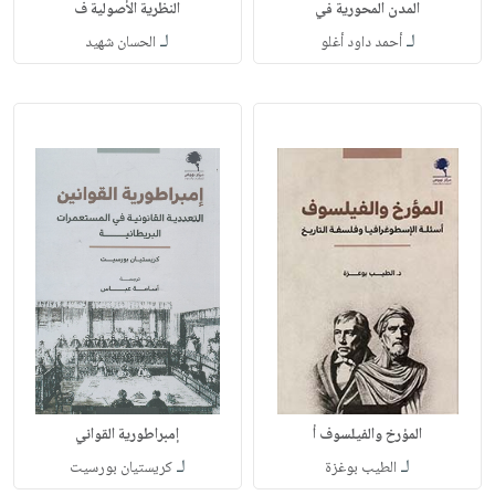
المدن المحورية في
النظرية الأصولية ف
لـ
لـ
أحمد داود أغلو
الحسان شهيد
المؤرخ والفيلسوف أ
إمبراطورية القواني
لـ
لـ
الطيب بوغزة
كريستيان بورسيت