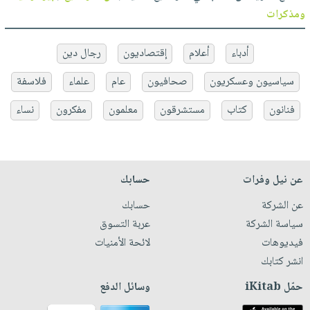
ومذكرات
أدباء
أعلام
إقتصاديون
رجال دين
سياسيون وعسكريون
صحافيون
عام
علماء
فلاسفة
فنانون
كتاب
مستشرقون
معلمون
مفكرون
نساء
عن نيل وفرات
حسابك
عن الشركة
حسابك
سياسة الشركة
عربة التسوق
فيديوهات
لائحة الأمنيات
انشر كتابك
حمّل iKitab
وسائل الدفع