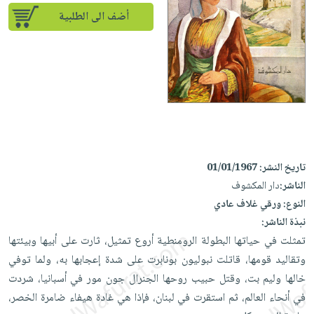
إختياراتنا
تعليمية
أسئلة
إختياراتنا
أضف الى الطلبية
المواضيع
iKitab
يتكرر
كتب
بلا
الأكثر
طرحها
أكاديمية
الصحة
حدود
مبيعاً
تحميل
والعناية
صندوق
أسئلة
إختياراتنا
masmu3
الشخصية
القراءة
يتكرر
وسائل
على
جديد
English
طرحها
تعليمية
Android
books
الكل
تحميل
صندوق
تحميل
iKitab
أجهزة
القراءة
المطبخ
masmu3
تاريخ النشر:
01/01/1967
على
العناية
والسفرة
على
جوائز
الناشر:
دار المكشوف
Android
جديد
الشخصية
Apple
النوع:
ورقي غلاف عادي
تحميل
العناية
نبذة الناشر:
الكل
iKitab
وتصفيف
تمثلت في حياتها البطولة الرومنطية أروع تمثيل، ثارت على أبيها وبيئتها
أواني
متجر
على
الشعر
وتقاليد قومها، قاتلت نبوليون بونابرت على شدة إعجابها به، ولما توفي
الطهي
الهدايا
Apple
خالها وليم بت، وقتل حبيب روحها الجنرال جون مور في أسبانيا، شردت
العناية
أدوات
في أنحاء العالم، ثم استقرت في لبنان، فإذا هي غادة هيفاء ضامرة الخصر،
بالجسم
أقسام
الخبز