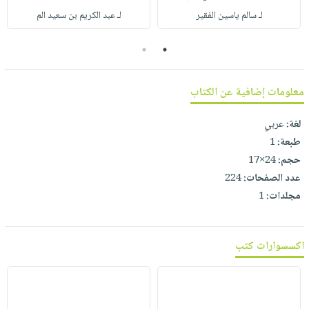
صابون
فيديوهات
لـ سالم ياسين الفقير
لـ عبد الكريم بن سعيد الم
عربة
أطفال
أسئلة
التسوق
2
1
مناسبات
يتكرر
طرحها
نشرة
الإصدارات
خدمات
معلومات إضافية عن الكتاب
نيل
لغة:
عربي
وفرات
طبعة:
1
انشر
حجم:
24×17
كتابك
عدد الصفحات:
224
تواصل
مجلدات:
1
معنا
اكسسوارات كتب