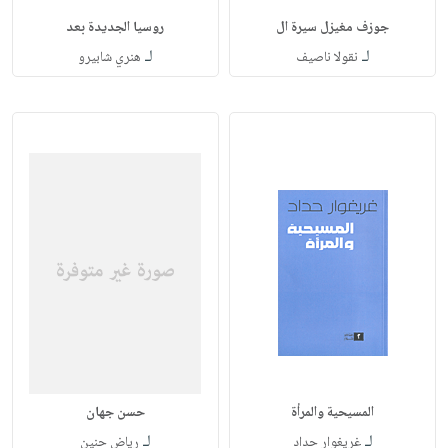
جوزف مغيزل سيرة ال
روسيا الجديدة بعد
لـ
لـ
نقولا ناصيف
هنري شابيرو
المسيحية والمرأة
حسن جهان
لـ
لـ
غريغوار حداد
رياض حنين