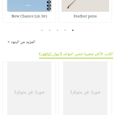
صابون
فيديوهات
عربة
أطفال
أسئلة
التسوق
365 New Chance Lin
Feather pens
مناسبات
يتكرر
طرحها
نشرة
5
4
3
2
1
الإصدارات
خدمات
نيل
المزيد من البنود »
وفرات
الكتب الأكثر شعبية لنفس المؤلف (
ايمان الناطور
)
انشر
كتابك
تواصل
معنا