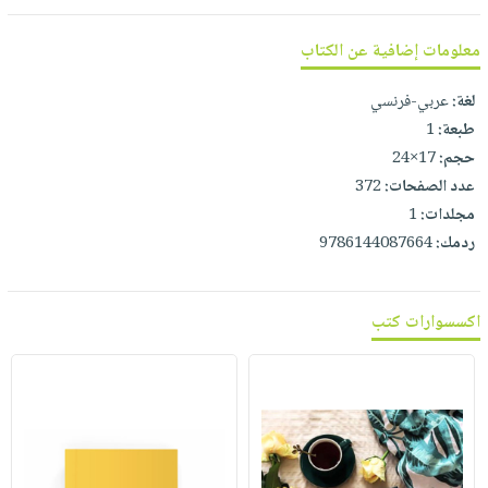
صابون
فيديوهات
عربة
أطفال
معلومات إضافية عن الكتاب
أسئلة
التسوق
مناسبات
يتكرر
لغة:
عربي-فرنسي
طرحها
نشرة
طبعة:
1
الإصدارات
خدمات
حجم:
17×24
نيل
عدد الصفحات:
372
وفرات
مجلدات:
1
انشر
ردمك:
9786144087664
كتابك
تواصل
اكسسوارات كتب
معنا