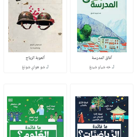
آفاق المدرسة
ألعوبة الرياح
لـ
لـ
خه شياو شينغ
شو هواي شونغ