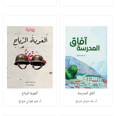
آفاق المدرسة
ألعوبة الرياح
لـ
لـ
خه شياو شينغ
شو هواي شونغ