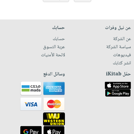
عن نيل وفرات
حسابك
عن الشركة
حسابك
سياسة الشركة
عربة التسوق
فيديوهات
لائحة الأمنيات
انشر كتابك
حمّل iKitab
وسائل الدفع