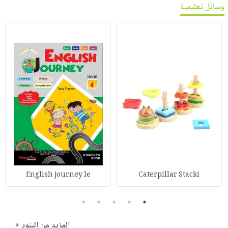
وسائل تعليمية
English journey le
Caterpillar Stacki
5
4
3
2
1
المزيد من البنود »