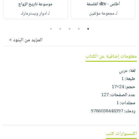
صابون
أطلس - dtv الفلسفة
موسوعة تاريخ الزواج
فيديوهات
عربة
أطفال
لـ مجموعة مؤلفين
لـ ادوار ويسترمارك
أسئلة
التسوق
مناسبات
يتكرر
5
4
3
2
1
طرحها
نشرة
المزيد من البنود »
الإصدارات
خدمات
نيل
معلومات إضافية عن الكتاب
وفرات
انشر
لغة:
عربي
كتابك
طبعة:
1
تواصل
حجم:
24×17
معنا
عدد الصفحات:
127
مجلدات:
1
ردمك:
9786038448397
اكسسوارات كتب