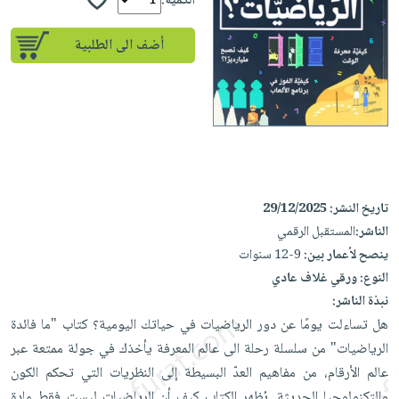
إختياراتنا
الكمية:
تعليمية
أسئلة
إختياراتنا
المواضيع
iKitab
يتكرر
أضف الى الطلبية
كتب
بلا
الأكثر
طرحها
أكاديمية
الصحة
حدود
مبيعاً
تحميل
والعناية
صندوق
أسئلة
إختياراتنا
masmu3
الشخصية
القراءة
يتكرر
وسائل
على
جديد
English
طرحها
تعليمية
Android
books
الكل
تحميل
صندوق
تحميل
iKitab
أجهزة
القراءة
تاريخ النشر:
29/12/2025
المطبخ
masmu3
على
العناية
الناشر:
المستقبل الرقمي
والسفرة
على
جوائز
Android
جديد
الشخصية
ينصح لأعمار بين:
9-12 سنوات
Apple
النوع:
ورقي غلاف عادي
تحميل
العناية
الكل
نبذة الناشر:
iKitab
وتصفيف
أواني
متجر
هل تساءلت يومًا عن دور الرياضيات في حياتك اليومية؟ كتاب "ما فائدة
على
الشعر
الطهي
الهدايا
الرياضيات" من سلسلة رحلة الى عالم المعرفة يأخذك في جولة ممتعة عبر
Apple
العناية
أدوات
عالم الأرقام، من مفاهيم العدّ البسيطة إلى النظريات التي تحكم الكون
بالجسم
أقسام
الخبز
والتكنولوجيا الحديثة. يُظهر الكتاب كيف أن الرياضيات ليست فقط مادة