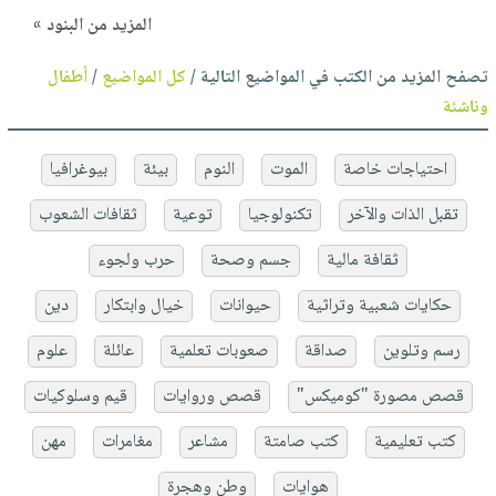
المزيد من البنود »
تصفح المزيد من الكتب في المواضيع التالية /
كل المواضيع
/
أطفال
وناشئة
احتياجات خاصة
الموت
النوم
بيئة
بيوغرافيا
تقبل الذات والآخر
تكنولوجيا
توعية
ثقافات الشعوب
ثقافة مالية
جسم وصحة
حرب ولجوء
حكايات شعبية وتراثية
حيوانات
خيال وابتكار
دين
رسم وتلوين
صداقة
صعوبات تعلمية
عائلة
علوم
قصص مصورة "كوميكس"
قصص وروايات
قيم وسلوكيات
كتب تعليمية
كتب صامتة
مشاعر
مغامرات
مهن
هوايات
وطن وهجرة