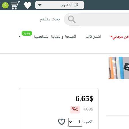
كل المتاجر
0
بحث متقدم
جديد
ن مجاني
اشتراكات
الصحة والعناية الشخصية
6.65$
%5
7.00$
الكمية: