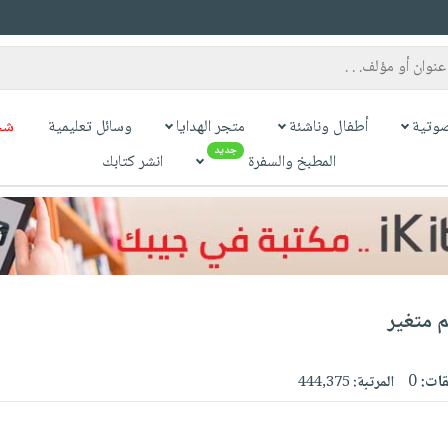
وتية
أطفال وناشئة
متجر الهدايا
وسائل تعليمية
شح
جديد
المطبخ والسفرة
انشر كتابك
م متغير
قات:
0
المرتبة:
444,375