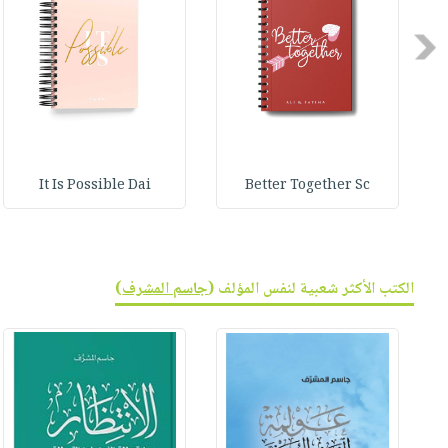
صابون
فيديوهات
عربة
أطفال
Previous
أسئلة
التسوق
مناسبات
يتكرر
طرحها
نشرة
الإصدارات
خدمات
نيل
It Is Possible Dai
Better Together Sc
وفرات
انشر
كتابك
تواصل
الكتب الأكثر شعبية لنفس المؤلف (
جاسم المشرف
)
معنا