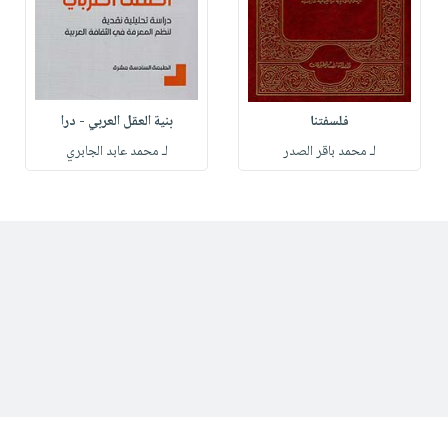
فلسفتنا
بنية العقل العربي - درا
لـ محمد باقر الصدر
لـ محمد عابد الجابري