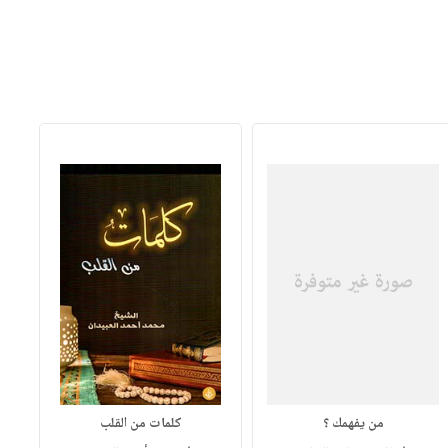
من يفهمك ؟
كلمات من القلب