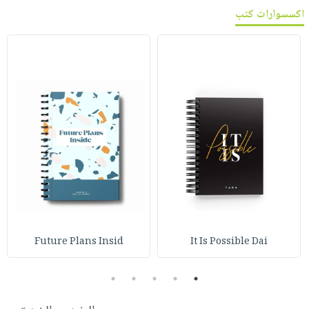
اكسسوارات كتب
Future Plans Insid
It Is Possible Dai
5
4
3
2
1