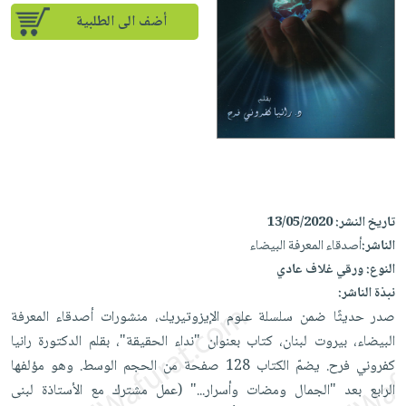
إختياراتنا
تعليمية
أسئلة
إختياراتنا
أضف الى الطلبية
المواضيع
iKitab
يتكرر
كتب
بلا
الأكثر
طرحها
أكاديمية
الصحة
حدود
مبيعاً
تحميل
والعناية
صندوق
أسئلة
إختياراتنا
masmu3
الشخصية
القراءة
يتكرر
وسائل
على
جديد
English
طرحها
تعليمية
Android
books
الكل
تحميل
صندوق
تحميل
iKitab
أجهزة
القراءة
المطبخ
masmu3
تاريخ النشر:
13/05/2020
على
العناية
والسفرة
على
جوائز
الناشر:
أصدقاء المعرفة البيضاء
Android
جديد
الشخصية
Apple
النوع:
ورقي غلاف عادي
تحميل
العناية
نبذة الناشر:
الكل
iKitab
وتصفيف
صدر حديثًا ضمن سلسلة علوم الإيزوتيريك، منشورات أصدقاء المعرفة
أواني
متجر
على
الشعر
البيضاء، بيروت لبنان، كتاب ‏بعنوان "نداء الحقيقة"، بقلم الدكتورة رانيا
الطهي
الهدايا
Apple
العناية
كفروني فرح. يضمّ الكتاب 128 صفحة من الحجم الوسط. وهو ‏مؤلفها
أدوات
بالجسم
أقسام
الرابع بعد "الجمال ومضات وأسرار..." (عمل مشترك مع الأستاذة لبنى
الخبز