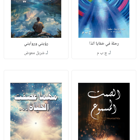
رحلة في خفايا الذا
رؤيتي وروايتي
لـ
لـ
ج ب م
شربل معوض