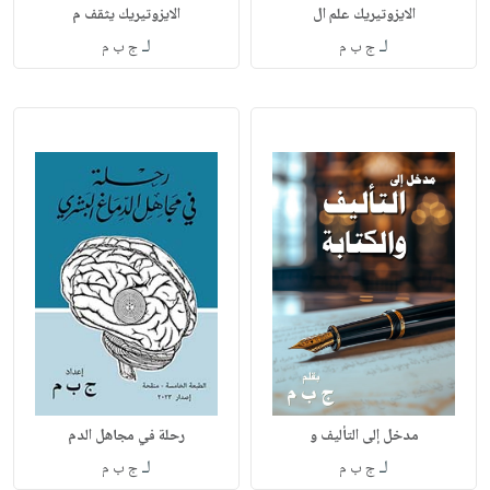
الايزوتيريك علم ال
الايزوتيريك يثقف م
لـ
لـ
ج ب م
ج ب م
مدخل إلى التأليف و
رحلة في مجاهل الدم
لـ
لـ
ج ب م
ج ب م