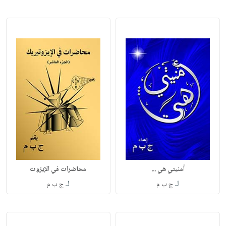
أمنيتي هي ...
محاضرات في الإيزوت
لـ
لـ
ج ب م
ج ب م