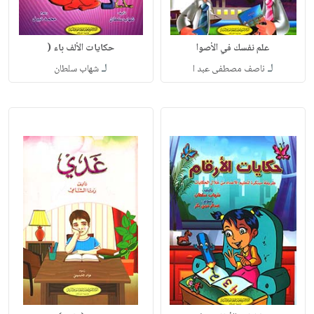
علم نفسك في الأصوا
حكايات الألف باء (
لـ
لـ
ناصف مصطفى عبد ا
شهاب سلطان