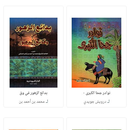
نوادر جحا الكبرى -
بدائع الزهور في وق
لـ
لـ
درويش جويدي
محمد بن أحمد بن