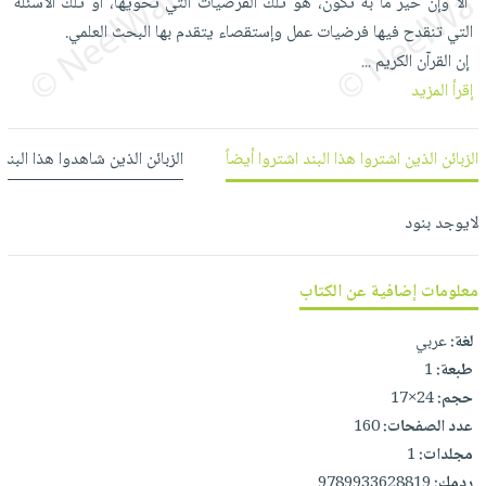
‎ ألا وإن خير ما به تكون، هو تلك الفرضيات التي تحويها، أو تلك الأسئلة
العناية
الأكثر
شحن
أدوات
التي تنقدح فيها فرضيات عمل ‏وإستقصاء يتقدم بها البحث العلمي.‏ ‎
بالأسنان
مبيعاً
مجاني
المائدة
...
الحمية
العودة
بنود
إقرأ المزيد
الأوعية
والتغذية
للمدارس
مختارة
والتخزين
اشتراكات
اكسسوارات
أدوات
الزبائن الذين اشتروا هذا البند اشتروا أيضاً
الزبائن الذين شاهدوا هذا البند
كتب
كل
بحث
المطبخ
الاشتراكات
اكسسوارات
متقدم
لايوجد بنود
منزلية
صندوق
القراءة
اكسسوارات
معلومات إضافية عن الكتاب
iKitab
ملابس
نيل
بلا
مطرزات
وفرات
لغة:
عربي
حدود
حقائب
طبعة:
1
عن
حسابك
حلي
حجم:
24×17
الشركة
عدد الصفحات:
160
عناية
لائحة
سياسة
مجلدات:
1
بالذات
الأمنيات
الشركة
ردمك:
9789933628819