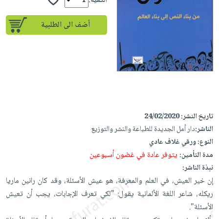
إختياراتنا
الكمية:
تعليمية
أسئلة
إختياراتنا
المواضيع
iKitab
يتكرر
أضف الى الطلبية
كتب
بلا
الأكثر
طرحها
أكاديمية
الصحة
حدود
مبيعاً
تحميل
والعناية
صندوق
أسئلة
وسائل
masmu3
الشخصية
القراءة
يتكرر
تعليمية
على
جديد
English
طرحها
صندوق
Android
books
الكل
تحميل
القراءة
تحميل
iKitab
أجهزة
جوائز
المطبخ
masmu3
تاريخ النشر:
24/02/2020
على
العناية
والسفرة
على
الناشر:
دار أمل الجديدة للطباعة والنشر والتوزيع
Android
جديد
الشخصية
Apple
النوع:
ورقي غلاف عادي
تحميل
العناية
يتوفر عادة في غضون أسبوعين
مدة التأمين:
الكل
iKitab
وتصفيف
نبذة الناشر:
أواني
متجر
على
الشعر
إن خير العيش، في العلم والمعرفة، هو عيش الأسئلة، وقد كان رانين ماريا
الطهي
الهدايا
Apple
ريكله، شاعر اللغة الألمانية يقول: ‏‏"لكي تعرف الإجابات، يجب أن تعيش
العناية
أدوات
الأسئلة".‏ ‎
بالجسم
أقسام
الخبز