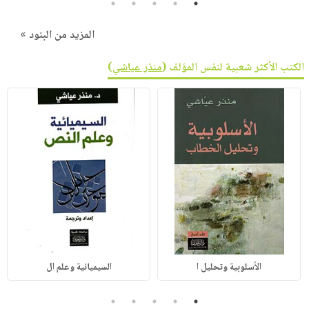
5
4
3
2
1
المزيد من البنود »
الكتب الأكثر شعبية لنفس المؤلف (
منذر عياشي
)
الأسلوبية وتحليل ا
السيميائية وعلم ال
5
4
3
2
1