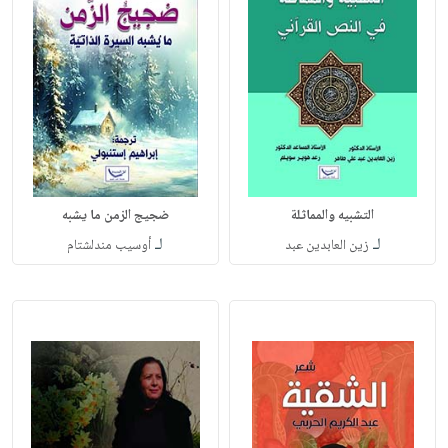
التشبيه والمماثلة
ضجيج الزمن ما يشبه
لـ
لـ
زين العابدين عبد
أوسيب مندلشتام