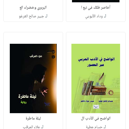
أخاصر ظلك في نبع ا
البربري وخضراء الع
لـ
لـ
وداد الأيوبي
جبير صالح القرغو
الواضح في الأدب ال
ليلة ماطرة
لـ
لـ
حسام عطية
علاء المرقب