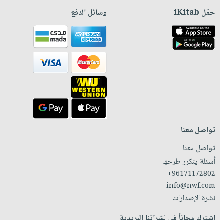
حمّل iKitab
وسائل الدفع
تواصل معنا
تواصل معنا
أسئلة يتكرر طرحها
+96171172802
info@nwf.com
نشرة الإصدارات
اشترك مجاناً في نشراتنا البريدية