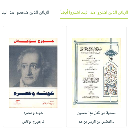
العناية
الأكثر
شحن
أدوات
بالأسنان
مبيعاً
الزبائن الذين اشتروا هذا البند اشتروا أيضاً
الزبائن الذين شاهدوا هذا البند
مجاني
المائدة
الحمية
العودة
بنود
الأوعية
والتغذية
للمدارس
مختارة
والتخزين
اشتراكات
اكسسوارات
أدوات
كتب
كل
بحث
المطبخ
الاشتراكات
اكسسوارات
متقدم
منزلية
صندوق
القراءة
اكسسوارات
iKitab
ملابس
نيل
بلا
مطرزات
وفرات
حدود
حقائب
عن
حسابك
حلي
الشركة
تسمية من قتل مع الحسين
غوته وعصره
عناية
لائحة
سياسة
لـ الفضيل بن الزبير بن عم
لـ جورج لوكاش
بالذات
الأمنيات
الشركة