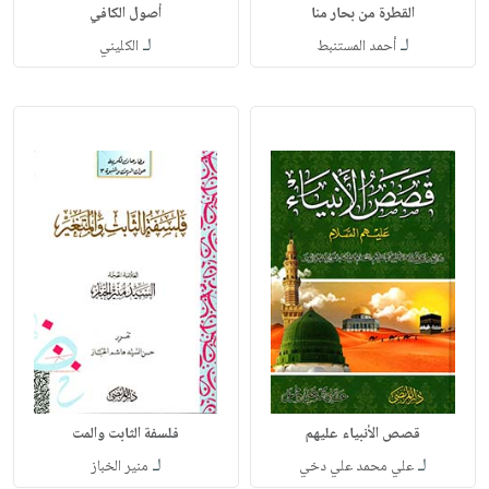
القطرة من بحار منا
أصول الكافي
لـ
لـ
أحمد المستنبط
الكليني
قصص الأنبياء عليهم
فلسفة الثابت والمت
لـ
لـ
علي محمد علي دخي
منير الخباز