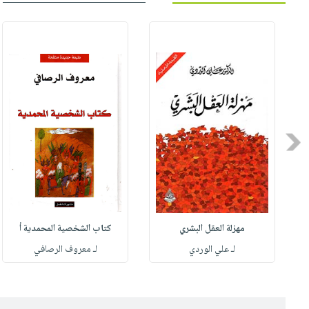
Previous
مهزلة العقل البشري
كتاب الشخصية المحمدية أ
له
لـ علي الوردي
لـ معروف الرصافي