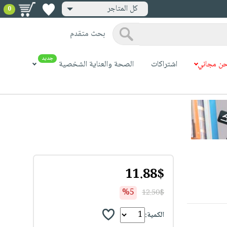
كل المتاجر
0
بحث متقدم
جديد
ن مجاني
اشتراكات
الصحة والعناية الشخصية
11.88$
%5
12.50$
الكمية: