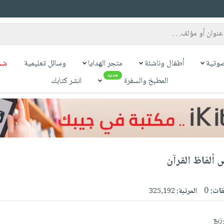
وتية
أطفال وناشئة
متجر الهدايا
وسائل تعليمية
شح
جديد
المطبخ والسفرة
انشر كتابك
 ألفاظ القرآن
قات:
0
المرتبة:
325,192
وزيع