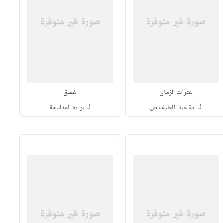
عثرات الزمان
غسق
لـ
لـ
آية عبد اللطيف ص
براءه المدادحة