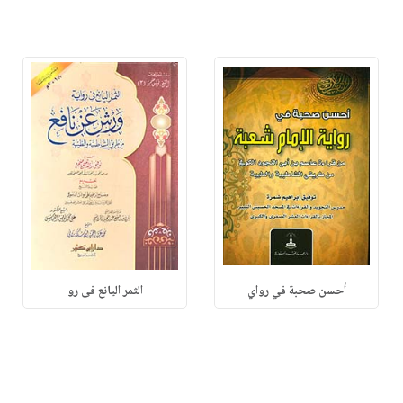
أحسن صحبة في رواي
الثمر اليانع فى رو