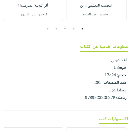
صابون
فيديوهات
التصميم التعليمي ؛ الن
أثر التربية المدرسية ا
عربة
أطفال
أسئلة
لـ منصور عبد المنعم
لـ حنان علي السبهان
التسوق
مناسبات
يتكرر
5
4
3
2
1
طرحها
نشرة
الإصدارات
خدمات
نيل
معلومات إضافية عن الكتاب
وفرات
لغة:
عربي
انشر
طبعة:
1
كتابك
حجم:
24×17
تواصل
عدد الصفحات:
285
معنا
مجلدات:
1
ردمك:
9789923200278
اكسسوارات كتب