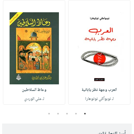
العرب وجهة نظر يابانية
وعاظ السلاطين
لـ نوبوأكي نوتوهارا
لـ علي الوردي
5
4
3
2
1