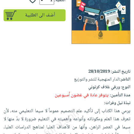
إختياراتنا
الكمية:
تعليمية
أسئلة
إختياراتنا
المواضيع
iKitab
يتكرر
أضف الى الطلبية
كتب
بلا
الأكثر
طرحها
أكاديمية
الصحة
حدود
مبيعاً
تحميل
والعناية
صندوق
أسئلة
وسائل
masmu3
الشخصية
القراءة
يتكرر
تعليمية
على
جديد
English
طرحها
صندوق
Android
books
الكل
تحميل
القراءة
تحميل
iKitab
أجهزة
جوائز
المطبخ
masmu3
تاريخ النشر:
28/10/2019
على
العناية
والسفرة
على
الناشر:
الدار المنهجية للنشر والتوزيع
Android
جديد
الشخصية
Apple
النوع:
ورقي غلاف كرتوني
تحميل
العناية
يتوفر عادة في غضون أسبوعين
مدة التأمين:
الكل
iKitab
وتصفيف
نبذة نيل وفرات:
أواني
متجر
على
الشعر
يرمي هذا الكتاب إلى تأكيد علم التصميم عموماً لا سيما التعليمي منه، لأن
الطهي
الهدايا
Apple
تعرف هذا العلم ومكوناته وأنواعه وأهميته في التعليم ضرورة لا بدّ منها لا
العناية
أدوات
سيما في العصر الراهن، وأنها من الأهداف العليا لمناهج الدراسات العليا،
بالجسم
أقسام
الخبز