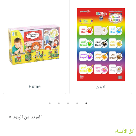
الألوان
Home
5
4
3
2
1
المزيد من البنود »
كل الأقسام