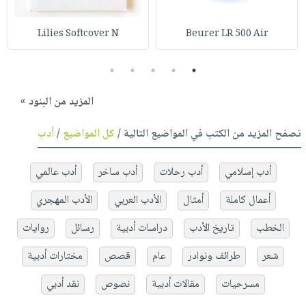
Lilies Softcover N
Beurer LR 500 Air
5
4
3
2
1
المزيد من البنود »
تصفح المزيد من الكتب في المواضيع التالية /
كل المواضيع
/
أدب
أدب إسلامي
أدب رحلات
أدب ساخر
أدب عالمي
أعمال كاملة
أمثال
الأدب العربي
الأدب المهجري
الخطب
تاريخ الأدب
دراسات أدبية
رسائل
روايات
شعر
طرائف ونوادر
عام
قصص
مختارات أدبية
مسرحيات
مقالات أدبية
نصوص
نقد أدبي