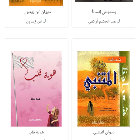
يسمونني إنساناً
ديوان ابن زيدون -
لـ
لـ
عبد الحكيم أوكفي
ابن زيدون
ديوان المتنبي
هوية قلب