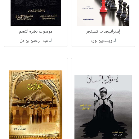
إستراتيجيات كسينجر
موسوعة نضرة النعيم
لـ
لـ
وينستون لورد
عبد الرحمن بن مل