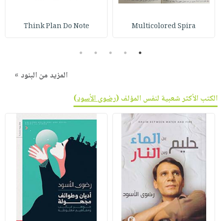
صابون
فيديوهات
عربة
أطفال
أسئلة
Think Plan Do Note
Multicolored Spira
التسوق
مناسبات
يتكرر
طرحها
نشرة
5
4
3
2
1
الإصدارات
خدمات
المزيد من البنود »
نيل
وفرات
الكتب الأكثر شعبية لنفس المؤلف (
رضوى الأسود
)
انشر
كتابك
تواصل
معنا