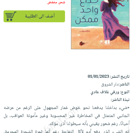
إختياراتنا
تعليمية
شحن مخفض
أسئلة
إختياراتنا
المواضيع
iKitab
يتكرر
كتب
أضف الى الطلبية
بلا
الأكثر
طرحها
أكاديمية
الصحة
حدود
مبيعاً
تحميل
والعناية
صندوق
أسئلة
إختياراتنا
masmu3
الشخصية
القراءة
يتكرر
وسائل
على
جديد
English
طرحها
تعليمية
Android
books
الكل
تحميل
صندوق
تحميل
iKitab
أجهزة
القراءة
المطبخ
masmu3
على
العناية
تاريخ النشر:
01/01/2023
والسفرة
على
جوائز
Android
الناشر:
دار الشروق
جديد
الشخصية
Apple
النوع:
ورقي غلاف عادي
تحميل
العناية
الكل
نبذة الناشر:
iKitab
وتصفيف
أواني
«شيء بداخلنا يدفعنا نحو خوض غمار المجهول على الرغم من عرضه
متجر
على
الشعر
الطهي
الجانبي المتمثل في المخاطرة غير المحسوبة وغير مأمونة العواقب، بل
الهدايا
Apple
العناية
أحيانًا، رغم شعور يقيني بأنه سيطولنا أذى مؤكد.
أدوات
بالجسم
أقسام
إنه الشيء الذي دفع آدم لأكل التفاحة رغم أنها ثمرة الشجرة المحرمة،
الخبز