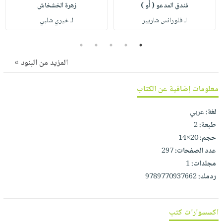
صابون
فندق المدعو ( أُو )
زهرة الخشخاش
فيديوهات
عربة
أطفال
لـ فلورانس شاريير
لـ خيري شلبي
أسئلة
التسوق
مناسبات
يتكرر
5
4
3
2
1
طرحها
نشرة
المزيد من البنود »
الإصدارات
خدمات
نيل
معلومات إضافية عن الكتاب
وفرات
انشر
لغة:
عربي
كتابك
طبعة:
2
تواصل
حجم:
20×14
معنا
عدد الصفحات:
297
مجلدات:
1
ردمك:
9789770937662
اكسسوارات كتب