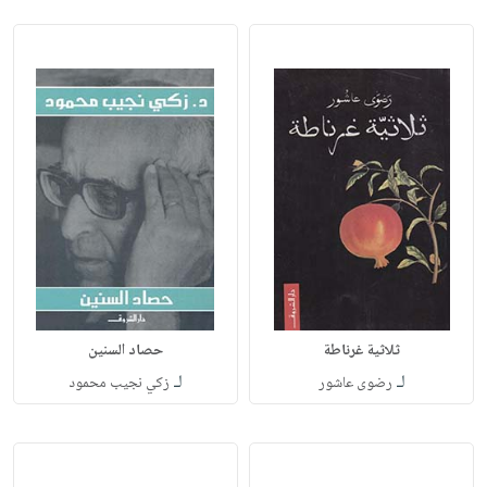
ثلاثية غرناطة
حصاد السنين
لـ
لـ
رضوى عاشور
زكي نجيب محمود