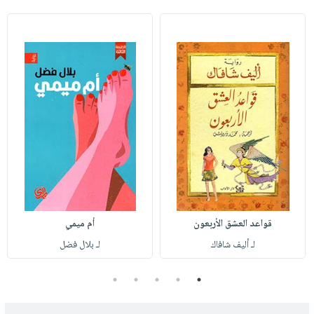
قواعد العشق الأربعون
أم ميمي
لـ أليف شافاك
لـ بلال فضل
5
4
3
2
1