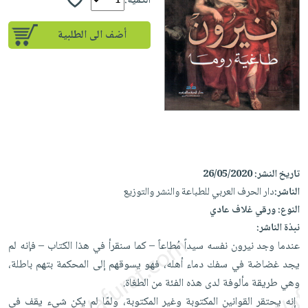
إختياراتنا
الكمية:
تعليمية
أسئلة
إختياراتنا
المواضيع
iKitab
يتكرر
أضف الى الطلبية
كتب
بلا
الأكثر
طرحها
أكاديمية
الصحة
حدود
مبيعاً
تحميل
والعناية
صندوق
أسئلة
إختياراتنا
masmu3
الشخصية
القراءة
يتكرر
وسائل
على
جديد
English
طرحها
تعليمية
Android
books
الكل
تحميل
صندوق
تحميل
iKitab
أجهزة
القراءة
المطبخ
masmu3
تاريخ النشر:
26/05/2020
على
العناية
والسفرة
على
جوائز
الناشر:
دار الحرف العربي للطباعة والنشر والتوزيع
Android
جديد
الشخصية
Apple
النوع:
ورقي غلاف عادي
تحميل
العناية
الكل
نبذة الناشر:
iKitab
وتصفيف
عندما وجد نيرون نفسه سيداً مُطاعاً – كما سنقرأ في هذا الكتاب – فإنه لم
أواني
متجر
على
الشعر
يجد غضاضة في سفك دماء أهله، ‏فهو يسوقهم إلى المحكمة بتهم باطلة،
الطهي
الهدايا
Apple
العناية
وهي طريقة مألوفة لدى هذه الفئة من الطغاة.‏ ‎
أدوات
بالجسم
أقسام
‎ إنه يحتقر القوانين المكتوبة وغير المكتوبة، ولمّا لم يكن شيء يقف في
الخبز