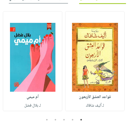
قواعد العشق الأربعون
أم ميمي
لـ أليف شافاك
لـ بلال فضل
5
4
3
2
1