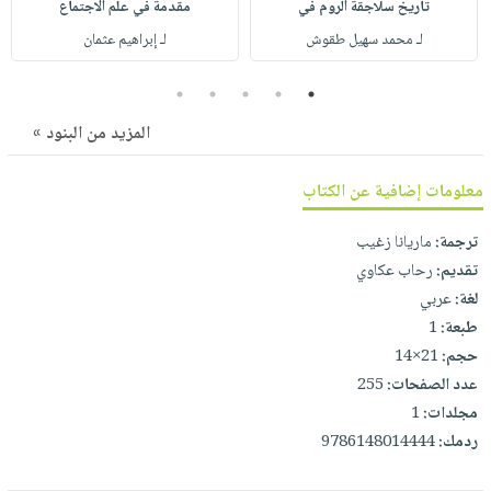
تاريخ سلاجقة الروم في
مقدمة في علم الاجتماع
صابون
فيديوهات
عربة
لـ محمد سهيل طقوش
لـ إبراهيم عثمان
أطفال
أسئلة
التسوق
مناسبات
يتكرر
5
4
3
2
1
طرحها
نشرة
المزيد من البنود »
الإصدارات
خدمات
نيل
معلومات إضافية عن الكتاب
وفرات
انشر
ترجمة:
ماريانا زغيب
كتابك
تقديم:
رحاب عكاوي
لغة:
عربي
تواصل
طبعة:
1
معنا
حجم:
21×14
عدد الصفحات:
255
مجلدات:
1
ردمك:
9786148014444