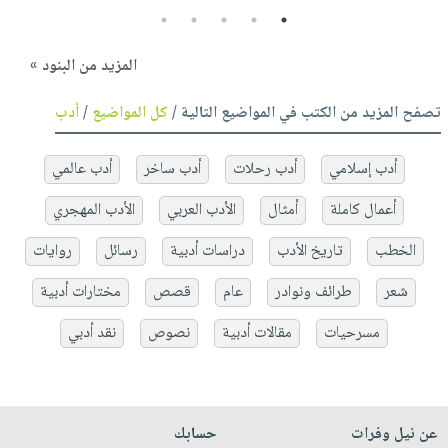
5
4
3
2
1
المزيد من البنود »
تصفح المزيد من الكتب في المواضيع التالية /
كل المواضيع
/
أدب
أدب إسلامي
أدب رحلات
أدب ساخر
أدب عالمي
أعمال كاملة
أمثال
الأدب العربي
الأدب المهجري
الخطب
تاريخ الأدب
دراسات أدبية
رسائل
روايات
شعر
طرائف ونوادر
عام
قصص
مختارات أدبية
مسرحيات
مقالات أدبية
نصوص
نقد أدبي
عن نيل وفرات
حسابك