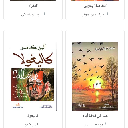
انتفاضة البحرين
الفقراء
لـ
لـ
مارك اوين جونز
دوستويفسكي
حب في ثلاثة أيام
كاليغولا
لـ
لـ
يوسف ياسين
البير كامو