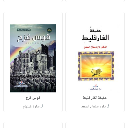
حقيقة الفار قليط
قوس قزح
لـ
لـ
داود سلمان السعد
سارة غينهام