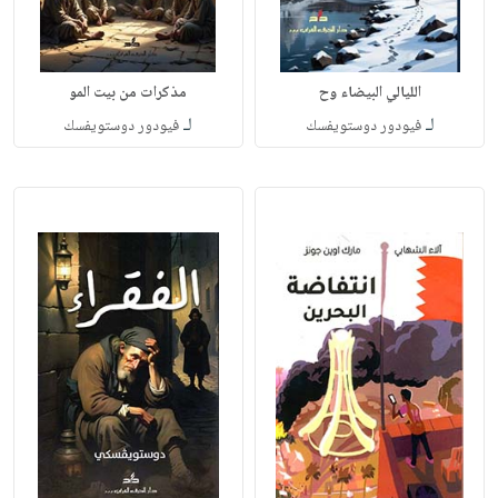
الليالي البيضاء وح
مذكرات من بيت المو
لـ
لـ
فيودور دوستويفسك
فيودور دوستويفسك