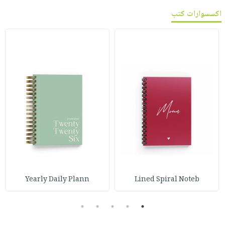
اكسسوارات كتب
Yearly Daily Plann
Lined Spiral Noteb
5
4
3
2
1