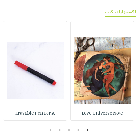
اكسسوارات كتب
Erasable Pen For A
Love Universe Note
5
4
3
2
1