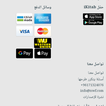
حمّل iKitab
وسائل الدفع
تواصل معنا
تواصل معنا
أسئلة يتكرر طرحها
+96171324076
info@nwf.com
نشرة الإصدارات