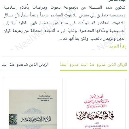
نبذة الناشر:
العناية
الأكثر
شحن
تتكون هذه السلسلة من مجموعة بحوث ودراسات بأقلام إسلامية
أدوات
بالأسنان
مبيعاً
مجاني
ومسيحية تتطرق إلى مسائل اللاهوت المعاصر عرضاً ونقداً علماً، لأنّ مسائل
المائدة
الحمية
العودة
اللاهوت المعاصر قد تولّدت في مناخ غير مناخنا، فهي ناظرة أولاً إلى
بنود
الأوعية
والتغذية
للمدارس
المسيحية ومآلاتها المعاصرة، وثانياً إلى ما أنتجته الحداثة من زعزعة كيان
مختارة
والتخزين
اشتراكات
اكسسوارات
الدين والإيمان بالغيب، ولكن بما أنها قد
...
أدوات
كتب
كل
إقرأ المزيد
بحث
المطبخ
الاشتراكات
اكسسوارات
متقدم
منزلية
صندوق
الزبائن الذين اشتروا هذا البند اشتروا أيضاً
الزبائن الذين شاهدوا هذا البند
القراءة
اكسسوارات
iKitab
ملابس
نيل
بلا
مطرزات
وفرات
حدود
حقائب
عن
حسابك
حلي
الشركة
عناية
لائحة
سياسة
بالذات
الأمنيات
الشركة