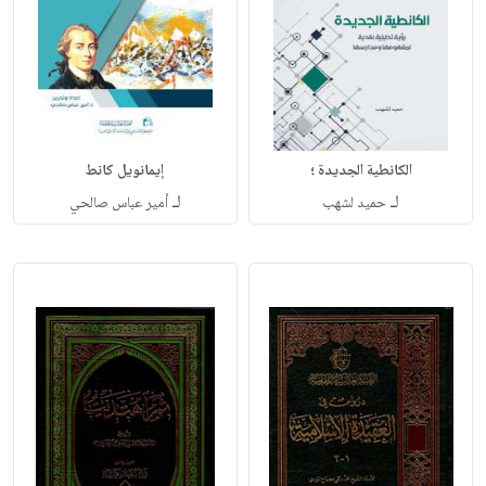
الكانطية الجديدة ؛
إيمانويل كانط
لـ
لـ
حميد لشهب
أمير عباس صالحي