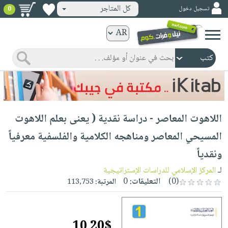
كل المتاجر
تسجيل دخول
0
كتب
ورقية
المواضيع
صدر
كتب
حديثاً
الكترونية
الأكثر
الصفحة
اللاهوت المعاصر - دراسة نقدية ( يعنى بعلم اللاهوت
مبيعاً
الرئيسية
كتب
جوائز
المسيحي المعاصر ومناهجه الكلامية والفلسفية معرفياً
صدر
صوتية
شحن
ونقدياً
حديثاً
الصفحة
مخفض
الأكثر
لـ
المركز الإسلامي للدراسات الإستراتيجية
الرئيسية
عروض
أطفال
(0)
التعليقات:
0
المرتبة:
113,753
مبيعاً
masmu3
خاصة
وناشئة
كتب
بلا
صفحات
مجانية
الصفحة
وسائل
حدود
مشوقة
10.20$
الرئيسية