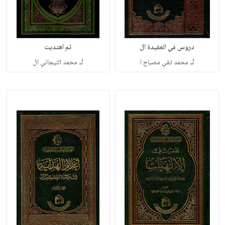
دروس في العقيدة ال
ثم اهتديت
لـ
لـ
محمد تقي مصباح ا
محمد التيجاني ال