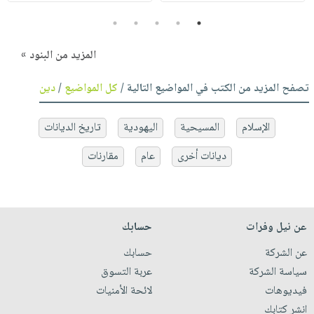
5
4
3
2
1
المزيد من البنود »
تصفح المزيد من الكتب في المواضيع التالية /
كل المواضيع
/
دين
الإسلام
المسيحية
اليهودية
تاريخ الديانات
ديانات أخرى
عام
مقارنات
عن نيل وفرات
حسابك
عن الشركة
حسابك
سياسة الشركة
عربة التسوق
فيديوهات
لائحة الأمنيات
انشر كتابك