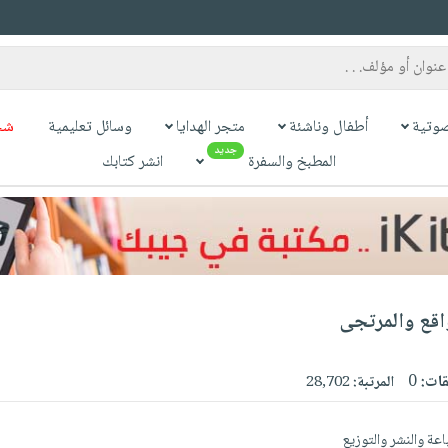
وتية
أطفال وناشئة
متجر الهدايا
وسائل تعليمية
شح
جديد
المطبخ والسفرة
انشر كتابك
اقع والمرتجى
قات:
0
المرتبة:
28,702
اعة والنشر والتوزيع