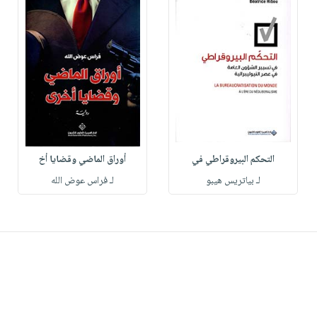
التحكم البيروقراطي في
أوراق الماضي وقضايا أخ
لـ بياتريس هيبو
لـ فراس عوض الله