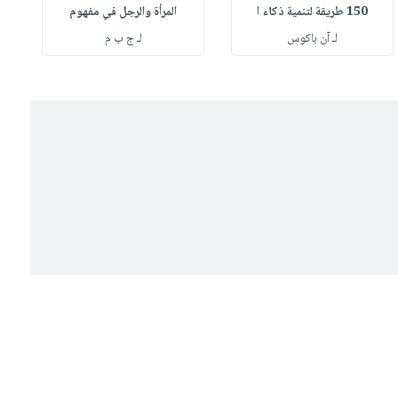
150 طريقة لتنمية ذكاء ا
المرأة والرجل في مفهوم
لـ آن باكوس
لـ ج ب م