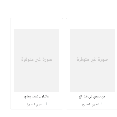
من يعوي في هذا الع
غاليلو .. لست بحاج
لـ
لـ
نصري الصايغ
نصري الصايغ