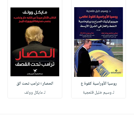
روسيا الأوراسية كقوة ع
الحصار ؛ ترامب تحت الق
لـ وسيم خليل قلعجية
لـ مايكل وولف