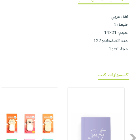
صابون
فيديوهات
عربة
أطفال
أسئلة
لغة:
عربي
التسوق
مناسبات
يتكرر
طبعة:
1
طرحها
نشرة
حجم:
21×14
الإصدارات
عدد الصفحات:
127
خدمات
مجلدات:
1
نيل
وفرات
انشر
اكسسوارات كتب
كتابك
تواصل
معنا
Previous