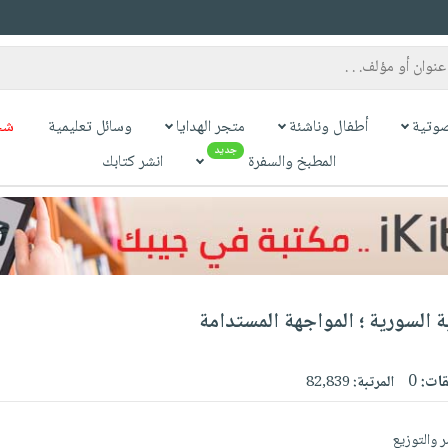
وتية
أطفال وناشئة
متجر الهدايا
وسائل تعليمية
شح
جديد
المطبخ والسفرة
انشر كتابك
ة السورية ؛ المواجهة المستدامة
قات:
0
المرتبة:
82,839
ر والتوزيع