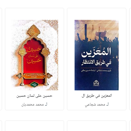
المعزين في طريق ال
حسين على لسان حسين
لـ
لـ
محمد شجاعي
محمد محمديان