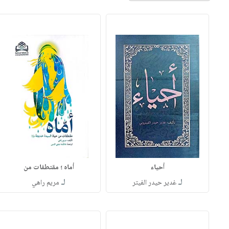
أحياء
أماه ؛ مقتطفات من
لـ
لـ
غدير حيدر الفيتر
مريم راهي