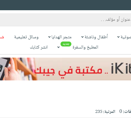
وتية
أطفال وناشئة
متجر الهدايا
وسائل تعليمية
شح
جديد
المطبخ والسفرة
انشر كتابك
قات:
0
المرتبة:
235