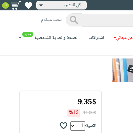
كل المتاجر
0
بحث متقدم
جديد
ن مجاني
اشتراكات
الصحة والعناية الشخصية
9.35$
%15
11.00$
الكمية: