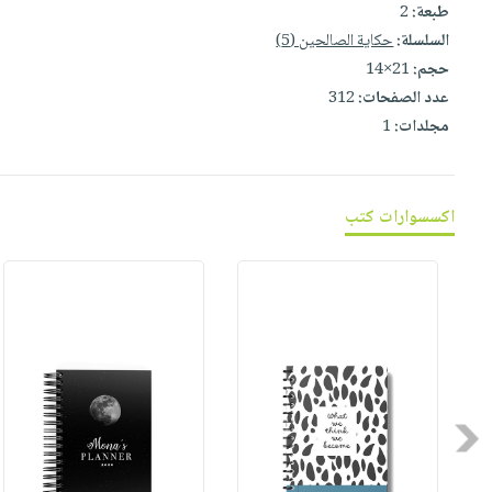
صابون
طبعة:
2
فيديوهات
عربة
السلسلة:
حكاية الصالحين (5)
أطفال
أسئلة
التسوق
حجم:
21×14
مناسبات
يتكرر
عدد الصفحات:
312
طرحها
نشرة
مجلدات:
1
الإصدارات
خدمات
نيل
وفرات
اكسسوارات كتب
انشر
كتابك
تواصل
معنا
Previous