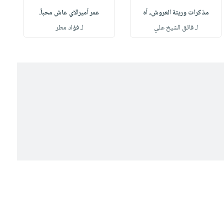
مذكرات وريثة العروش، أه
عمر أميرالاي عاش محباً.
لـ فائق الشيخ علي
لـ فؤاد مطر
ل