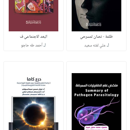
ظلمة - نصان لمسرحي
البعد الاجتماعي ف
لـ
لـ
علي لفته سعيد
أحمد طه حاجو