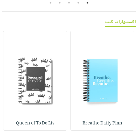
5
4
3
2
1
صابون
فيديوهات
عربة
أطفال
أسئلة
التسوق
اكسسوارات كتب
مناسبات
يتكرر
طرحها
نشرة
الإصدارات
خدمات
نيل
وفرات
انشر
كتابك
تواصل
معنا
Queen of To Do Lis
Breathe Daily Plan