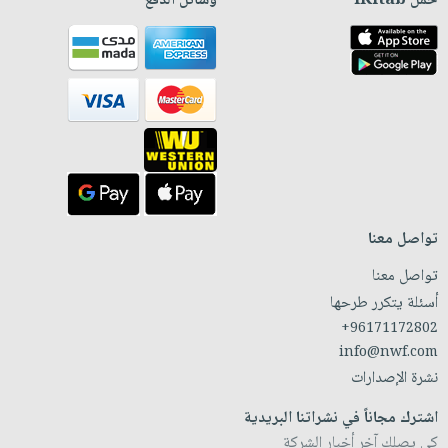
حمّل iKitab
وسائل الدفع
تواصل معنا
تواصل معنا
أسئلة يتكرر طرحها
+96171172802
info@nwf.com
نشرة الإصدارات
اشترك مجاناً في نشراتنا البريدية
كي يصلك آخر أخبار الشركة