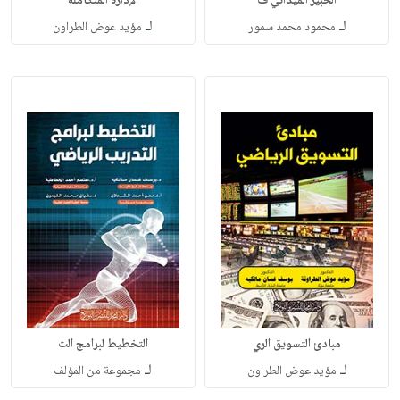
الخبير الميداني ف
الإدارة المتكاملة
لـ
لـ
محمود محمد سمور
مؤيد عوض الطراون
مبادئ التسويق الري
التخطيط لبرامج الت
لـ
لـ
مؤيد عوض الطراون
مجموعة من المؤلف