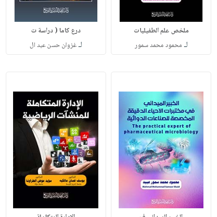
ملخص علم الطفيليات
درع كاما ( دراسة ت
لـ
لـ
محمود محمد سمور
غزوان حسن عبد ال